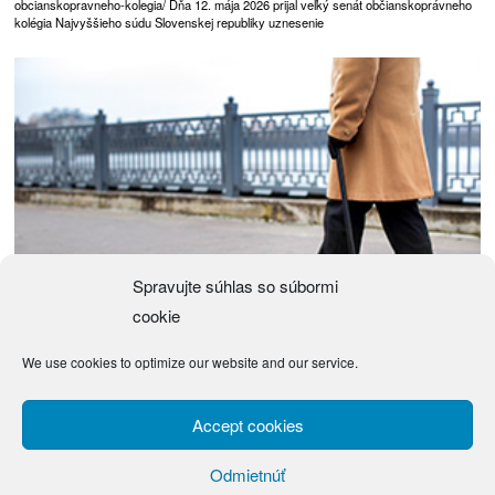
obcianskopravneho-kolegia/ Dňa 12. mája 2026 prijal veľký senát občianskoprávneho
kolégia Najvyššieho súdu Slovenskej republiky uznesenie
Spravujte súhlas so súbormi
cookie
We use cookies to optimize our website and our service.
Návrh zákona o justičných čakateľoch
(Návrh) Zákon z … 2026 o justičných čakateľoch a o zmene a doplnení niektorých
Accept cookies
zákonov Národná rada Slovenskej republiky sa
Odmietnúť