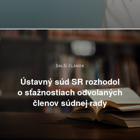
ĎALŠÍ ČLÁNOK
Ústavný súd SR rozhodol
o sťažnostiach odvolaných
členov súdnej rady