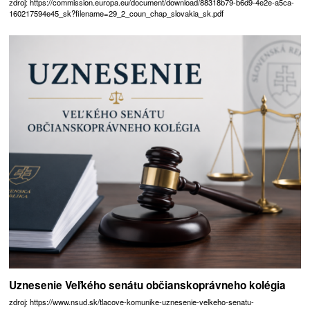
zdroj: https://commission.europa.eu/document/download/88318b79-b6d9-4e2e-a5ca-
160217594e45_sk?filename=29_2_coun_chap_slovakia_sk.pdf
Uznesenie Veľkého senátu občianskoprávneho kolégia
zdroj: https://www.nsud.sk/tlacove-komunike-uznesenie-velkeho-senatu-