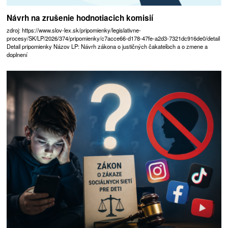
Návrh na zrušenie hodnotiacich komisií
zdroj: https://www.slov-lex.sk/pripomienky/legislativne-
procesy/SK/LP/2026/374/pripomienky/c7acce66-d178-47fe-a2d3-7321dc916de0/detail
Detail pripomienky Názov LP: Návrh zákona o justičných čakateľoch a o zmene a
doplnení