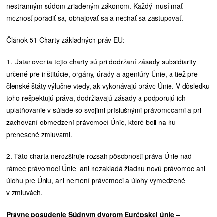
nestranným súdom zriadeným zákonom. Každý musí mať
možnosť poradiť sa, obhajovať sa a nechať sa zastupovať.
Článok 51 Charty základných práv EU:
1. Ustanovenia tejto charty sú pri dodržaní zásady subsidiarity
určené pre inštitúcie, orgány, úrady a agentúry Únie, a tiež pre
členské štáty výlučne vtedy, ak vykonávajú právo Únie. V dôsledku
toho rešpektujú práva, dodržiavajú zásady a podporujú ich
uplatňovanie v súlade so svojimi príslušnými právomocami a pri
zachovaní obmedzení právomocí Únie, ktoré boli na ňu
prenesené zmluvami.
2. Táto charta nerozširuje rozsah pôsobnosti práva Únie nad
rámec právomocí Únie, ani nezakladá žiadnu novú právomoc ani
úlohu pre Úniu, ani nemení právomoci a úlohy vymedzené
v zmluvách.
Právne posúdenie Súdnym dvorom Európskej únie
–