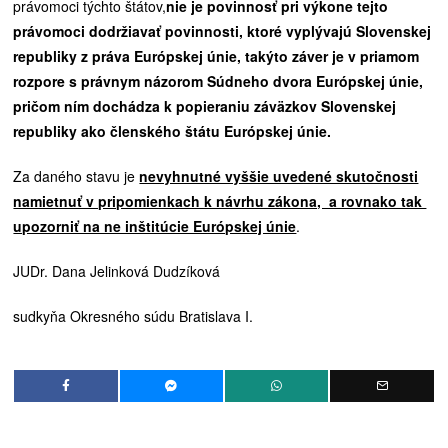
právomoci týchto štátov,
nie je povinnosť pri výkone tejto
právomoci dodržiavať povinnosti, ktoré vyplývajú Slovenskej
republiky z práva Európskej únie, takýto záver je v priamom
rozpore s právnym názorom Súdneho dvora Európskej únie,
pričom ním dochádza k popieraniu záväzkov Slovenskej
republiky ako členského štátu Európskej únie.
Za daného stavu je
nevyhnutné vyššie uvedené skutočnosti
namietnuť v pripomienkach k návrhu zákona, a rovnako tak
upozorniť na ne inštitúcie Európskej únie
.
JUDr. Dana Jelinková Dudzíková
sudkyňa Okresného súdu Bratislava I.