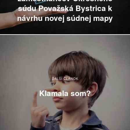
súdu Považská Bystrica k
návrhu novej súdnej mapy
ĎALŠÍ ČLÁNOK
Klamala som?