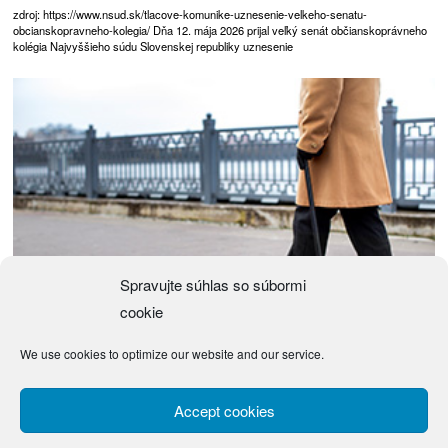
zdroj: https://www.nsud.sk/tlacove-komunike-uznesenie-velkeho-senatu-
obcianskopravneho-kolegia/ Dňa 12. mája 2026 prijal veľký senát občianskoprávneho
kolégia Najvyššieho súdu Slovenskej republiky uznesenie
Spravujte súhlas so súbormi
cookie
We use cookies to optimize our website and our service.
Návrh zákona o justičných čakateľoch
(Návrh) Zákon z … 2026 o justičných čakateľoch a o zmene a doplnení niektorých
Accept cookies
zákonov Národná rada Slovenskej republiky sa