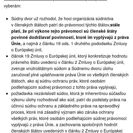
vyberám:
Súdny dvor už rozhodol, že hoci organizácia súdnictva
v členských štátoch patrí do právomoci týchto štátov,
stále
platí, že pri výkone tejto právomoci sú členské štáty
povinné dodržiavať povinnosti, ktoré im vyplývajú z práva
Únie,
a najmä z článku 19 ods. 1 druhého pododseku Zmluvy
o Európskej únii,
článok 19 Zmluvy o Európskej únii, ktorý konkretizuje hodnotu
právneho štátu uvedenú v článku 2 Zmluvy o Európskej únii,
zveruje vnútroštátnym súdom a Súdnemu dvoru úlohu
zaručovať plné uplatňovanie práva Únie vo všetkých členských
štátoch, ako aj súdnu ochranu práv, ktoré osobám
podliehajúcim súdnej právomoci z tohto práva vyplývajú,
požiadavka nezávislosti súdov, ktorá je inherentnou súčasťou
výkonu úlohy rozhodovať ako súd, patrí do podstaty práva na
účinnú súdnu ochranu a základného práva na spravodlivý
proces, ktoré má zásadný význam ako záruka ochrany
všetkých práv, ktoré osobám podliehajúcim súdnej právomoci
vyplývajú z práva Únie, a zachovania spoločných hodnôt
členských štátov uvedených v článku 2 Zmluvy o Európskej