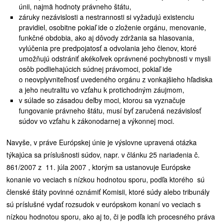
únii, najmä hodnoty právneho štátu,
záruky nezávislosti a nestrannosti si vyžadujú existenciu
pravidiel, osobitne pokiaľ ide o zloženie orgánu, menovanie,
funkčné obdobia, ako aj dôvody zdržania sa hlasovania,
vylúčenia pre predpojatosť a odvolania jeho členov, ktoré
umožňujú odstrániť akékoľvek oprávnené pochybnosti v mysli
osôb podliehajúcich súdnej právomoci, pokiaľ ide
o neovplyvniteľnosť uvedeného orgánu z vonkajšieho hľadiska
a jeho neutralitu vo vzťahu k protichodným záujmom,
v súlade so zásadou deľby moci, ktorou sa vyznačuje
fungovanie právneho štátu, musí byť zaručená nezávislosť
súdov vo vzťahu k zákonodarnej a výkonnej moci.
Navyše, v práve Európskej únie je výslovne upravená otázka
týkajúca sa príslušnosti súdov, napr. v článku 25 nariadenia č.
861/2007 z 11. júla 2007 , ktorým sa ustanovuje Európske
konanie vo veciach s nízkou hodnotou sporu, podľa ktorého sú
členské štáty povinné oznámiť Komisii, ktoré súdy alebo tribunály
sú príslušné vydať rozsudok v európskom konaní vo veciach s
nízkou hodnotou sporu, ako aj to, či je podľa ich procesného práva