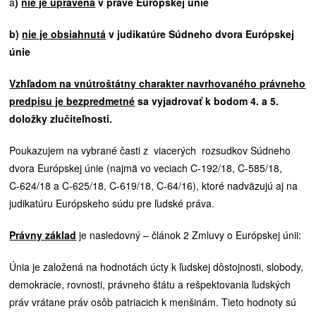
a
)
nie je upravená
v práve Európskej únie
b)
nie je obsiahnutá
v judikatúre Súdneho dvora Európskej
únie
Vzhľadom na vnútroštátny charakter navrhovaného právneho
predpisu je bezpredmetné
sa vyjadrovať k bodom 4. a 5.
doložky zlučiteľnosti.
Poukazujem na vybrané časti z viacerých rozsudkov Súdneho
dvora Európskej únie (najmä vo veciach C-192/18, C-585/18,
C‑624/18 a C‑625/18, C-619/18, C-64/16), ktoré nadväzujú aj na
judikatúru Európskeho súdu pre ľudské práva.
Právny základ
je nasledovný – článok 2 Zmluvy o Európskej únii:
Únia je založená na hodnotách úcty k ľudskej dôstojnosti, slobody,
demokracie, rovnosti, právneho štátu a rešpektovania ľudských
práv vrátane práv osôb patriacich k menšinám. Tieto hodnoty sú