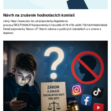
Návrh na zrušenie hodnotiacich komisií
zdroj: https://www.slov-lex.sk/pripomienky/legislativne-
procesy/SK/LP/2026/374/pripomienky/c7acce66-d178-47fe-a2d3-7321dc916de0/detail
Detail pripomienky Názov LP: Návrh zákona o justičných čakateľoch a o zmene a
doplnení