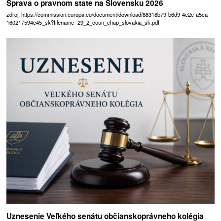
Sprava o pravnom state na Slovensku 2026
zdroj: https://commission.europa.eu/document/download/88318b79-b6d9-4e2e-a5ca-
160217594e45_sk?filename=29_2_coun_chap_slovakia_sk.pdf
Uznesenie Veľkého senátu občianskoprávneho kolégia