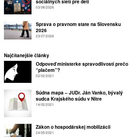
sociálnych sietí pre deti
03/08/2026
Sprava o pravnom state na Slovensku
2026
23/07/2026
Najčítanejšie články
Odpoveď ministerke spravodlivosti prečo
“plačem”?
02/02/2021
Súdna mapa – JUDr. Ján Vanko, bývalý
sudca Krajského súdu v Nitre
14/02/2021
Zákon o hospodárskej mobilizácii
24/05/2021