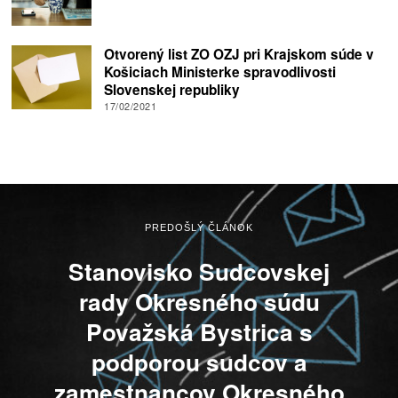
Otvorený list ZO OZJ pri Krajskom súde v
Košiciach Ministerke spravodlivosti
Slovenskej republiky
17/02/2021
PREDOŠLÝ ČLÁNOK
Stanovisko Sudcovskej
rady Okresného súdu
Považská Bystrica s
podporou sudcov a
zamestnancov Okresného