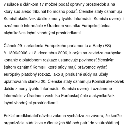
v súlade s článkom 17 možné podať opravný prostriedok a na
ktorý súd alebo tribunál ho možno podať. Členské štáty oznamujú
Komisii akékoľvek ďalšie zmeny týchto informácií. Komisia uverejní
oznámené informácie v Úradnom vestníku Európskej úniea
akýmikoľvek inými vhodnými prostriedkami.
Článok 29 nariadenia Európskeho parlamentu a Rady (ES)
č. 1896/2006 z 12. decembra 2006, ktorým sa zavádza európske
konanie o platobnom rozkaze ustanovuje povinnosť členským
štátom oznámiť Komisii, ktoré súdy majú právomoc vydať
európsky platobný rozkaz, ako aj príslušné súdy na účely
uplatňovania článku 20
.
Členské štáty oznamujú Komisii akékoľvek
ďalšie zmeny týchto informácií. Komisia uverejní oznámené
informácie v Úradnom vestníku Európskej únie a akýmikoľvek
inými vhodnými prostriedkami.
Pokiaľ predkladateľ návrhu zákona vychádza zo záveru, že keďže
organizácia súdnictva v členských štátoch patrí do vnútroštátnej