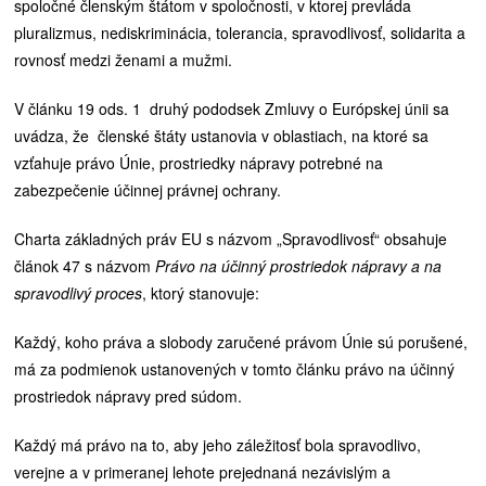
spoločné členským štátom v spoločnosti, v ktorej prevláda
pluralizmus, nediskriminácia, tolerancia, spravodlivosť, solidarita a
rovnosť medzi ženami a mužmi.
V článku 19 ods. 1 druhý pododsek Zmluvy o Európskej únii sa
uvádza, že členské štáty ustanovia v oblastiach, na ktoré sa
vzťahuje právo Únie, prostriedky nápravy potrebné na
zabezpečenie účinnej právnej ochrany.
Charta základných práv EU s názvom „Spravodlivosť“ obsahuje
článok 47 s názvom
Právo na účinný prostriedok nápravy a na
spravodlivý proces
, ktorý stanovuje:
Každý, koho práva a slobody zaručené právom Únie sú porušené,
má za podmienok ustanovených v tomto článku právo na účinný
prostriedok nápravy pred súdom.
Každý má právo na to, aby jeho záležitosť bola spravodlivo,
verejne a v primeranej lehote prejednaná nezávislým a