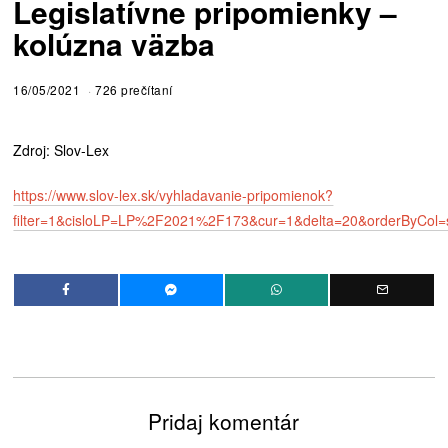
Legislatívne pripomienky –
kolúzna väzba
16/05/2021
726 prečítaní
Zdroj: Slov-Lex
https://www.slov-lex.sk/vyhladavanie-pripomienok?
filter=1&cisloLP=LP%2F2021%2F173&cur=1&delta=20&orderByCol=s
Pridaj komentár