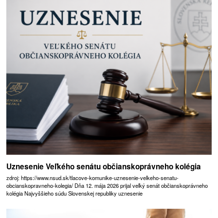
Uznesenie Veľkého senátu občianskoprávneho kolégia
zdroj: https://www.nsud.sk/tlacove-komunike-uznesenie-velkeho-senatu-
obcianskopravneho-kolegia/ Dňa 12. mája 2026 prijal veľký senát občianskoprávneho
kolégia Najvyššieho súdu Slovenskej republiky uznesenie