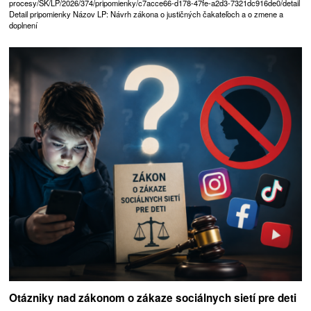
procesy/SK/LP/2026/374/pripomienky/c7acce66-d178-47fe-a2d3-7321dc916de0/detail
Detail pripomienky Názov LP: Návrh zákona o justičných čakateľoch a o zmene a
doplnení
Otázniky nad zákonom o zákaze sociálnych sietí pre deti