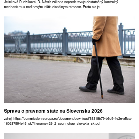
Jelinková Dudzíková, D. Návrh zákona nepredstavuje dostatočný kontrolný
mechanizmus nad novým inštitucionálnym rámcom. Preto nie je
Sprava o pravnom state na Slovensku 2026
zdroj: https://commission.europa.eu/document/download/88318b79-b6d9-4e2e-a5ca-
160217594e45_sk?filename=29_2_coun_chap_slovakia_sk.pdf