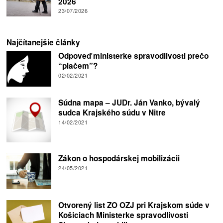
2026
23/07/2026
Najčítanejšie články
Odpoveď ministerke spravodlivosti prečo
“plačem”?
02/02/2021
Súdna mapa – JUDr. Ján Vanko, bývalý
sudca Krajského súdu v Nitre
14/02/2021
Zákon o hospodárskej mobilizácii
24/05/2021
Otvorený list ZO OZJ pri Krajskom súde v
Košiciach Ministerke spravodlivosti