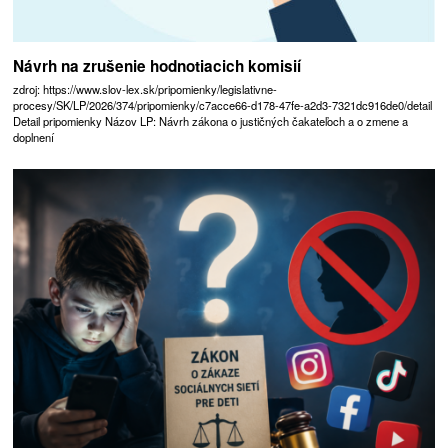
Návrh na zrušenie hodnotiacich komisií
zdroj: https://www.slov-lex.sk/pripomienky/legislativne-
procesy/SK/LP/2026/374/pripomienky/c7acce66-d178-47fe-a2d3-7321dc916de0/detail
Detail pripomienky Názov LP: Návrh zákona o justičných čakateľoch a o zmene a
doplnení