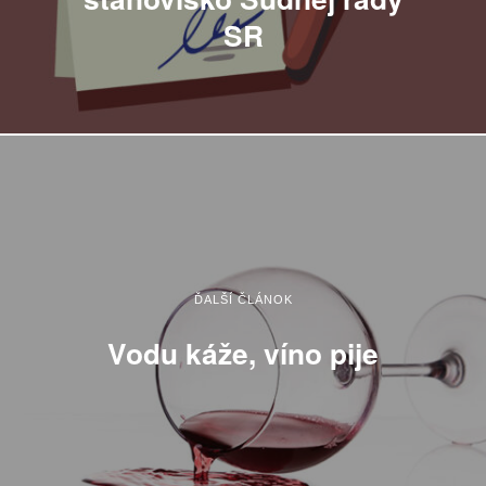
SR
ĎALŠÍ ČLÁNOK
Vodu káže, víno pije