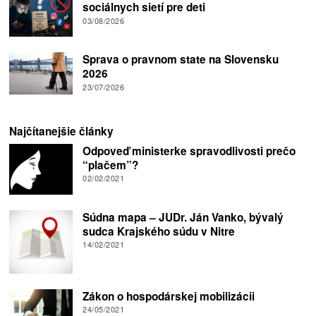
sociálnych sietí pre deti
03/08/2026
Sprava o pravnom state na Slovensku
2026
23/07/2026
Najčítanejšie články
Odpoveď ministerke spravodlivosti prečo
“plačem”?
02/02/2021
Súdna mapa – JUDr. Ján Vanko, bývalý
sudca Krajského súdu v Nitre
14/02/2021
Zákon o hospodárskej mobilizácii
24/05/2021