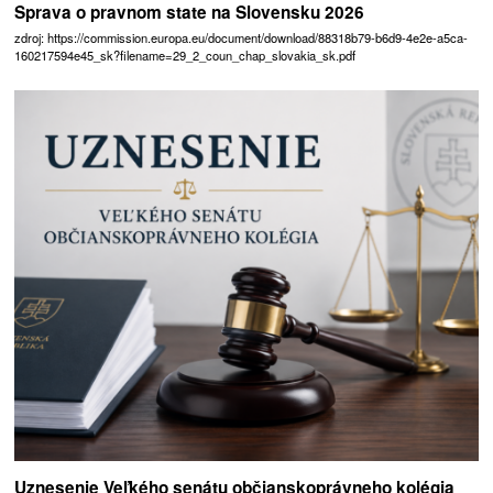
Sprava o pravnom state na Slovensku 2026
zdroj: https://commission.europa.eu/document/download/88318b79-b6d9-4e2e-a5ca-
160217594e45_sk?filename=29_2_coun_chap_slovakia_sk.pdf
Uznesenie Veľkého senátu občianskoprávneho kolégia