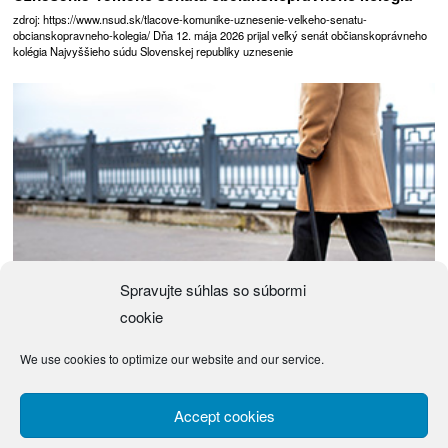
zdroj: https://www.nsud.sk/tlacove-komunike-uznesenie-velkeho-senatu-
obcianskopravneho-kolegia/ Dňa 12. mája 2026 prijal veľký senát občianskoprávneho
kolégia Najvyššieho súdu Slovenskej republiky uznesenie
Spravujte súhlas so súbormi
cookie
We use cookies to optimize our website and our service.
Návrh zákona o justičných čakateľoch
(Návrh) Zákon z … 2026 o justičných čakateľoch a o zmene a doplnení niektorých
Accept cookies
zákonov Národná rada Slovenskej republiky sa