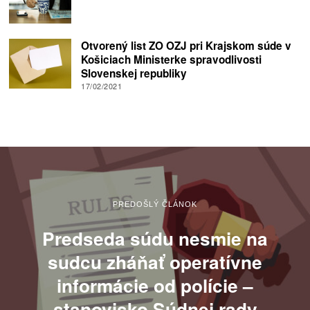
Otvorený list ZO OZJ pri Krajskom súde v
Košiciach Ministerke spravodlivosti
Slovenskej republiky
17/02/2021
PREDOŠLÝ ČLÁNOK
Predseda súdu nesmie na
sudcu zháňať operatívne
informácie od polície –
stanovisko Súdnej rady