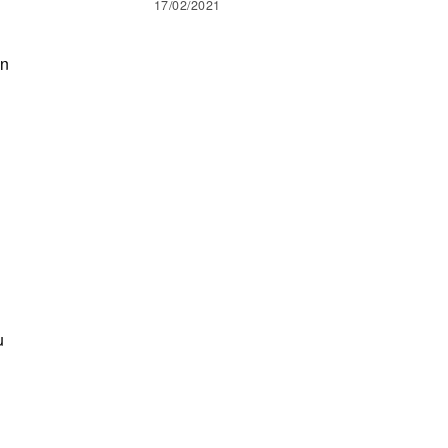
17/02/2021
an
u
i