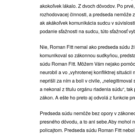
akokoľvek lákalo. Z dvoch dôvodov. Po prvé,
rozhodovacej činnosti, a predseda nemôže z
ak akákoľvek komunikácia sudcu v súvislosti 
podanie sťažnosti na sudcu, túto sťažnosť vy
Nie, Roman Fitt nemal ako predseda súdu žia
komunikoval so zákonnou sudkyňou, predstav
súdu Roman Fitt. Môžem Vám nejako pomôcť?“
neurobil a vo „vyhrotenej konfliktnej situác
neprišli za ním a boli v civile, „nelegitimo
a nekonal z titulu orgánu riadenia súdu“, ta
zákon. A ešte ho preto aj odvolá z funkcie p
Predseda súdu nemôže bez opory v zákoneod
presného dôvodu, a to ani sebe.Aby mohol n
policajtom. Predseda súdu Roman Fitt nebo