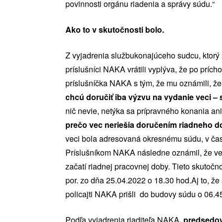
povinnosti orgánu riadenia a správy súdu.“
Ako to v skutočnosti bolo.
Z vyjadrenia službukonajúceho sudcu, ktorý 
príslušníci NAKA vrátili vyplýva, že po prích
príslušníčka NAKA s tým, že mu oznámili, ž
chcú doručiť iba výzvu na vydanie veci – 
nič nevie, netýka sa prípravného konania a
prečo vec neriešia doručením riadneho d
veci bola adresovaná okresnému súdu, v čase
Príslušníkom NAKA následne oznámil, že ve
začatí riadnej pracovnej doby. Tieto skutočno
por. zo dňa 25.04.2022 o 18.30 hod.Aj to, že
policajti NAKA prišli do budovy súdu o 06.45
Podľa vyjadrenia riaditeľa NAKA
, predsedo