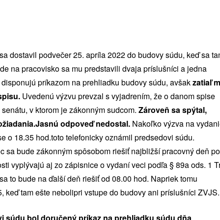
sa dostavil podvečer 25. apríla 2022 do budovy súdu, keď sa t
ode na pracovisko sa mu predstavili dvaja príslušníci a jedna
e disponujú príkazom na prehliadku budovy súdu, avšak
zatiaľ 
spisu.
Uvedenú výzvu prevzal s vyjadrením, že o danom spise
ni senátu, v ktorom je zákonným sudcom.
Zároveň sa spýtal,
ožiadania.Jasnú odpoveď nedostal.
Nakoľko výzva na vydan
 o 18.35 hod.toto telefonicky oznámil predsedovi súdu.
c sa bude zákonným spôsobom riešiť najbližší pracovný deň po
sti vyplývajú aj zo zápisnice o vydaní veci podľa § 89a ods. 1 Tr
 sa to bude na ďalší deň riešiť od 08.00 hod. Napriek tomu
, keď tam ešte nebolipri vstupe do budovy ani príslušníci ZVJS.
vi súdu bol doručený príkaz na prehliadku súdu dňa