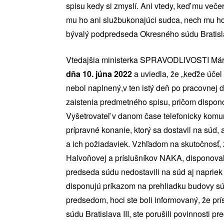
spisu kedy si zmyslí. Ani vtedy, keď mu veče
mu ho ani službukonajúci sudca, nech mu ho 
bývalý podpredseda Okresného súdu Bratisla
Vtedajšia ministerka SPRAVODLIVOSTI Már
dňa 10. júna 2022
a uviedla, že „keďže úče
nebol naplnený,v ten istý deň po pracovnej 
zaistenia predmetného spisu, pričom dispono
Vyšetrovateľ v danom čase telefonicky komu
prípravné konanie, ktorý sa dostavil na súd, 
a ich požiadaviek. Vzhľadom na skutočnosť, 
Halvoňovej a príslušníkov NAKA, disponovali
predseda súdu nedostavili na súd aj napriek
disponujú príkazom na prehliadku budovy súd
predsedom, hoci ste boli informovaný, že p
súdu Bratislava III, ste porušili povinnosti 