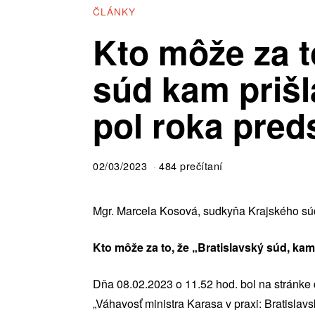
ČLÁNKY
Kto môže za t
súd kam priš
pol roka pre
02/03/2023
484 prečítaní
Mgr. Marcela Kosová, sudkyňa Krajského sú
Kto môže za to, že „Bratislavský súd, ka
Dňa 08.02.2023 o 11.52 hod. bol na stránke
„Váhavosť ministra Karasa v praxi: Bratisla