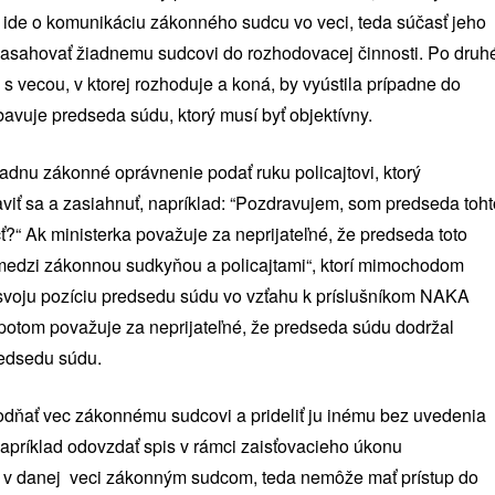
 ide o komunikáciu zákonného sudcu vo veci, teda súčasť jeho
asahovať žiadnemu sudcovi do rozhodovacej činnosti. Po druh
s vecou, v ktorej rozhoduje a koná, by vyústila prípadne do
bavuje predseda súdu, ktorý musí byť objektívny.
dnu zákonné oprávnenie podať ruku policajtovi, ktorý
iť sa a zasiahnuť, napríklad: “Pozdravujem, som predseda toht
 Ak ministerka považuje za neprijateľné, že predseda toto
ii medzi zákonnou sudkyňou a policajtami“, ktorí mimochodom
val svoju pozíciu predsedu súdu vo vzťahu k príslušníkom NAKA
k potom považuje za neprijateľné, že predseda súdu dodržal
redsedu súdu.
ňať vec zákonnému sudcovi a prideliť ju inému bez uvedenia
apríklad odovzdať spis v rámci zaisťovacieho úkonu
l v danej veci zákonným sudcom, teda nemôže mať prístup do