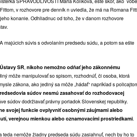
inisterka SPRAVODLIVOSTI Mária Kolíková, ešte skôr, ako vôb
tom, v rozhovore pre denník n uviedla, že má na Romana Fit
 jeho konanie. Odhliadnuc od toho, že v danom rozhovore
tav.
A majúcich súvis s odvolaním predsedu súdu, a potom sa ešte
 Ústavy SR
,
nikoho nemožno odňať jeho zákonnému
diný môže manipulovať so spisom, rozhodnúť, či osoba, ktorá
mysle zákona, ako jediný sa môže „hádať“ napríklad s policajto
redsedovia súdov nesmú zasahovať do rozhodovacej
ráve súdov dodržiavať právny poriadok Slovenskej republiky.
ne svojej funkcie ovplyvniť osobnými záujmami alebo
hnutí, verejnou mienkou alebo oznamovacími prostriedkami
.
a teda nemôže žiadny predseda súdu zasiahnuť, nech by ho to