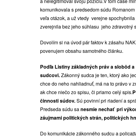
a nelegitimoval svoju pozíciu.V tom čase m
komunikovala s predsedom súdu Romanom Fit
veľa otázok, a už vtedy verejne spochybnila
zverejnila bez jeho súhlasu jeho zdravotný s
Dovolím si na úvod pár faktov k zásahu NAK
povenujem obsahu samotného článku.
Podľa Listiny základných práv a slobôd a
sudcovi.
Zákonný sudca je ten, ktorý ako je
chce do neho nahliadnuť, má na to právo v z
ak chce niečo zo spisu, či priamo celý spis.
P
činnosti súdov.
Sú povinní pri riadení a sp
Predseda súdu sa
nesmie nechať pri výko
záujmami politických strán, politických 
Do komunikácie zákonného sudcu a policajt