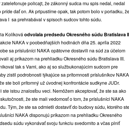
r zatelefonuje policajt, že zákonný sudca mu spis nedal, nedal
príde dať on. Ak pripustíme opak, tak potom bolo v poriadku, ž
va I sa prehrabával v spisoch sudcov tohto súdu.
ia Kolíková
odvolala predsedu Okresného súdu Bratislava II
l akcie NAKA v poobedňajších hodinách dňa 25. apríla 2022
dobe sa príslušníci NAKA opätovne dostavili na súd za účelom
vali aj príkazom na prehliadku Okresného súdu Bratislava III.
nikoval tak s Vami, ako aj so službukonajúcim sudcom pre
aby zistil podrobnosti týkajúce sa prítomnosti príslušníkov NAKA
že ste boli prítomný už úvodnej konfrontácie sudkyne JUDr.
 ste istou znalosťou veci. Nemôžem akceptovať, že ste sa ako
 skutočnosti, že ste mali vedomosť o tom, že príslušníci NAKA
u. Tým, že ste sa odmietli dostaviť do budovy súdu, ktorého st
ríslušníci NAKA disponujú príkazom na prehliadku Okresného
predsedu súdu vykonávať svoju funkciu svedomito a včas plniť