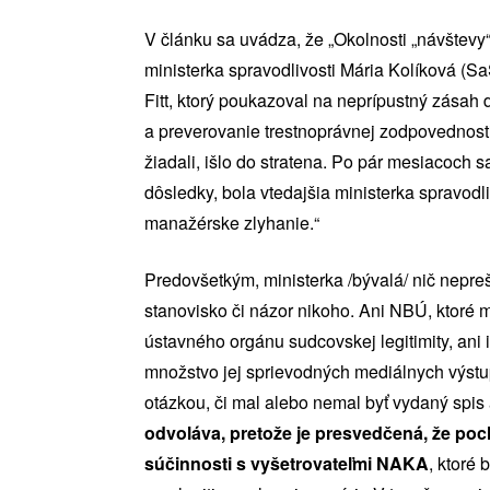
V článku sa uvádza, že „Okolnosti „návštevy
ministerka spravodlivosti Mária Kolíková (S
Fitt, ktorý poukazoval na neprípustný zásah d
a preverovanie trestnoprávnej zodpovednosti či
žiadali, išlo do stratena. Po pár mesiacoch sa
dôsledky, bola vtedajšia ministerka spravodli
manažérske zlyhanie.“
Predovšetkým, ministerka /bývalá/ nič nepre
stanovisko či názor nikoho. Ani NBÚ, ktoré m
ústavného orgánu sudcovskej legitimity, ani
množstvo jej sprievodných mediálnych výstu
otázkou, či mal alebo nemal byť vydaný spis
odvoláva, pretože je presvedčená, že poch
súčinnosti s vyšetrovateľmi NAKA
, ktoré 