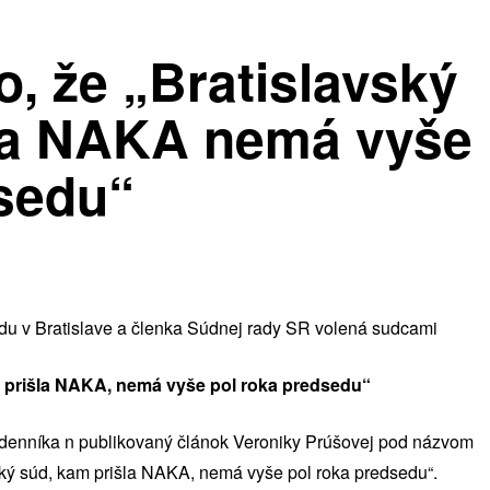
o, že „Bratislavský
la NAKA nemá vyše
dsedu“
du v Bratislave a členka Súdnej rady SR volená sudcami
m prišla NAKA, nemá vyše pol roka predsedu“
 denníka n publikovaný článok Veroniky Prúšovej pod názvom
vský súd, kam prišla NAKA, nemá vyše pol roka predsedu“.