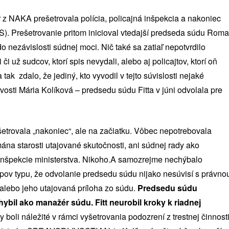
“ z NAKA prešetrovala polícia, policajná inšpekcia a nakoniec
aS). Prešetrovanie pritom inicioval vtedajší predseda súdu Rom
o nezávislosti súdnej moci. Nič také sa zatiaľ nepotvrdilo
 už sudcov, ktorí spis nevydali, alebo aj policajtov, ktorí oň
 tak zdalo, že jediný, kto vyvodil v tejto súvislosti nejaké
vosti Mária Kolíková – predsedu súdu Fitta v júni odvolala pre
šetrovala „nakoniec“, ale na začiatku. Vôbec nepotrebovala
ána starosti utajované skutočnosti, ani súdnej rady ako
 inšpekcie ministerstva. Nikoho.A samozrejme nechýbalo
pov typu, že odvolanie predsedu súdu nijako nesúvisí s právno
 alebo jeho utajovaná príloha zo súdu.
Predsedu súdu
ybil ako manažér súdu. Fitt neurobil kroky k riadnej
by boli náležité v rámci vyšetrovania podozrení z trestnej činnost