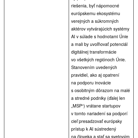
riešenia, byť nápomocné
európskemu ekosystému
verejných a súkromných
aktérov vytvárajúcich systémy
AI v súlade s hodnotami Únie
a mali by uvoľňovať potenciál
digitálnej transformácie
vo všetkých regiónoch Únie.
Stanovením uvedených
pravidiel, ako aj opatrení
na podporu inovácie
s osobitným dôrazom na malé
a stredné podniky (ďalej len
„MSP“) vrátane startupov
v tomto nariadení sa podporí
cieľ presadzovať európsky
prístup k AI sústredený
na človeka a stať sa svetovým