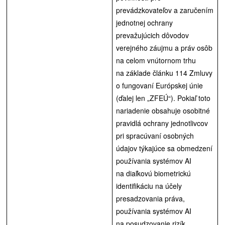
prevádzkovateľov a zaručením
jednotnej ochrany
prevažujúcich dôvodov
verejného záujmu a práv osôb
na celom vnútornom trhu
na základe článku 114 Zmluvy
o fungovaní Európskej únie
(ďalej len „ZFEÚ“). Pokiaľ toto
nariadenie obsahuje osobitné
pravidlá ochrany jednotlivcov
pri spracúvaní osobných
údajov týkajúce sa obmedzení
používania systémov AI
na diaľkovú biometrickú
identifikáciu na účely
presadzovania práva,
používania systémov AI
na posudzovanie rizík