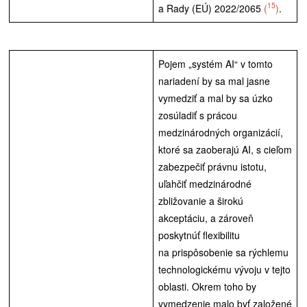
15
a Rady (EÚ) 2022/2065
(
)
.
Pojem „systém AI“ v tomto
nariadení by sa mal jasne
vymedziť a mal by sa úzko
zosúladiť s prácou
medzinárodných organizácií,
ktoré sa zaoberajú AI, s cieľom
zabezpečiť právnu istotu,
uľahčiť medzinárodné
zbližovanie a širokú
akceptáciu, a zároveň
poskytnúť flexibilitu
na prispôsobenie sa rýchlemu
technologickému vývoju v tejto
oblasti. Okrem toho by
vymedzenie malo byť založené