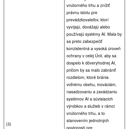
vnútorného trhu a znížiť
právnu istotu pre
prevádzkovateľov, ktorí
vyvíjajú, dovážajú alebo
používajú systémy AI. Mala by
sa preto zabezpečiť
konzistentná a vysoká úroveň
ochrany v celej Únii, aby sa
dospelo k dôveryhodnej AI,
pričom by sa malo zabrániť
rozdielom, ktoré bránia
voľnému obehu, inováciám,
nasadzovaniu a zavádzaniu
systémov AI a súvisiacich
výrobkov a služieb v rámci
vnútorného trhu, a to
stanovením jednotných
(3)
povinností pre