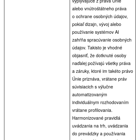
vyplývajúce z práva Únie
alebo vnútroštátneho práva
o ochrane osobných údajov,
pokiaľ dizajn, vývoj alebo
používanie systémov AI
zahŕňa spracúvanie osobných
údajov. Takisto je vhodné
objasniť, že dotknuté osoby
naďalej požívajú všetky práva
a záruky, ktoré im takéto právo
Únie priznáva, vrátane práv
súvisiacich s výlučne
automatizovaným
individuálnym rozhodovaním
vrátane profilovania.
Harmonizované pravidlá
uvádzania na trh, uvádzania
do prevádzky a používania