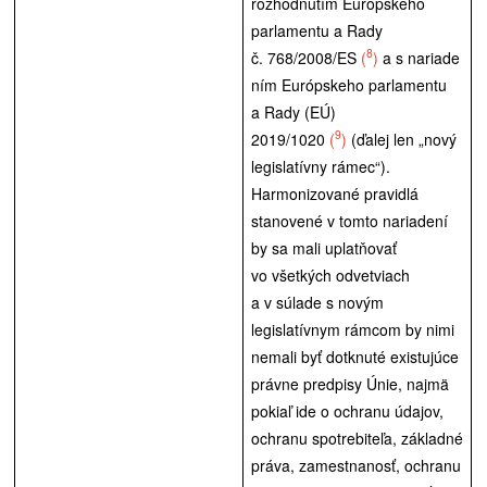
rozhodnutím Európskeho
parlamentu a Rady
8
č. 768/2008/ES
(
)
a s nariade
ním Európskeho parlamentu
a Rady (EÚ)
9
2019/1020
(
)
(ďalej len „nový
legislatívny rámec“).
Harmonizované pravidlá
stanovené v tomto nariadení
by sa mali uplatňovať
vo všetkých odvetviach
a v súlade s novým
legislatívnym rámcom by nimi
nemali byť dotknuté existujúce
právne predpisy Únie, najmä
pokiaľ ide o ochranu údajov,
ochranu spotrebiteľa, základné
práva, zamestnanosť, ochranu