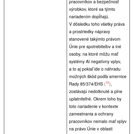
pracovníkov a bezpečnosť
výrobkov, ktoré sa týmto
nariadením dopĺňajú.
V dôsledku toho všetky práva
a prostriedky nápravy
stanovené takýmto právom
Únie pre spotrebiteľov a iné
osoby, na ktoré môžu mať
systémy AI negatívny vplyv,
a to aj pokiaľ ide o náhradu
možných škôd podľa smernice
10
Rady 85/374/EHS
(
)
,
zostávajú nedotknuté a plne
uplatniteľné. Okrem toho by
toto nariadenie v kontexte
zamestnania a ochrany
pracovníkov nemalo mať vplyv
na právo Únie v oblasti