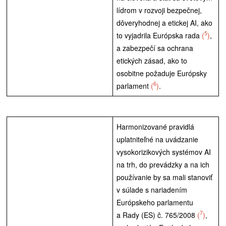
lídrom v rozvoji bezpečnej,
dôveryhodnej a etickej AI, ako
5
to vyjadrila Európska rada
(
)
,
a zabezpečí sa ochrana
etických zásad, ako to
osobitne požaduje Európsky
6
parlament
(
)
.
Harmonizované pravidlá
uplatniteľné na uvádzanie
vysokorizikových systémov AI
na trh, do prevádzky a na ich
používanie by sa mali stanoviť
v súlade s nariadením
Európskeho parlamentu
7
a Rady (ES) č. 765/2008
(
)
,