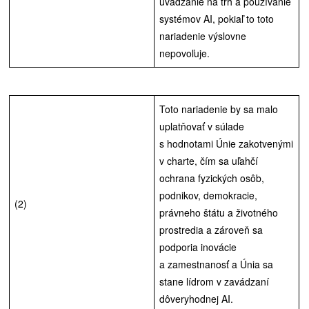
uvádzanie na trh a používanie
systémov AI, pokiaľ to toto
nariadenie výslovne
nepovoľuje.
Toto nariadenie by sa malo
uplatňovať v súlade
s hodnotami Únie zakotvenými
v charte, čím sa uľahčí
ochrana fyzických osôb,
podnikov, demokracie,
(2)
právneho štátu a životného
prostredia a zároveň sa
podporia inovácie
a zamestnanosť a Únia sa
stane lídrom v zavádzaní
dôveryhodnej AI.