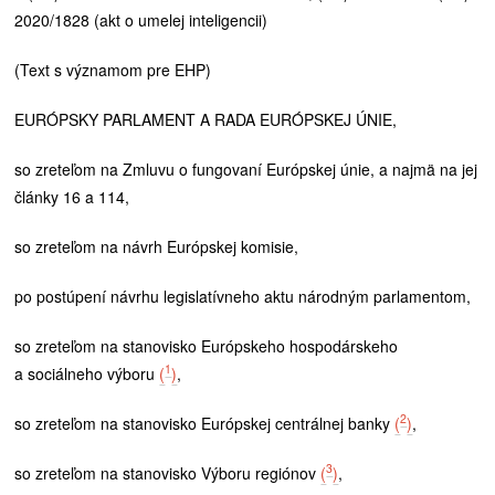
2020/1828 (akt o umelej inteligencii)
(Text s významom pre EHP)
EURÓPSKY PARLAMENT A RADA EURÓPSKEJ ÚNIE,
so zreteľom na Zmluvu o fungovaní Európskej únie, a najmä na jej
články 16 a 114,
so zreteľom na návrh Európskej komisie,
po postúpení návrhu legislatívneho aktu národným parlamentom,
so zreteľom na stanovisko Európskeho hospodárskeho
1
a sociálneho výboru
(
)
,
2
so zreteľom na stanovisko Európskej centrálnej banky
(
)
,
3
so zreteľom na stanovisko Výboru regiónov
(
)
,