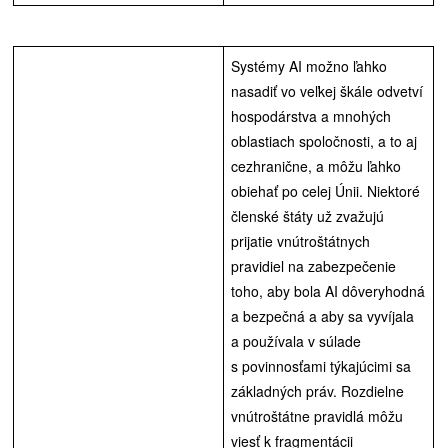
Systémy AI možno ľahko
nasadiť vo veľkej škále odvetví
hospodárstva a mnohých
oblastiach spoločnosti, a to aj
cezhranične, a môžu ľahko
obiehať po celej Únii. Niektoré
členské štáty už zvažujú
prijatie vnútroštátnych
pravidiel na zabezpečenie
toho, aby bola AI dôveryhodná
a bezpečná a aby sa vyvíjala
a používala v súlade
s povinnosťami týkajúcimi sa
základných práv. Rozdielne
vnútroštátne pravidlá môžu
viesť k fragmentácii