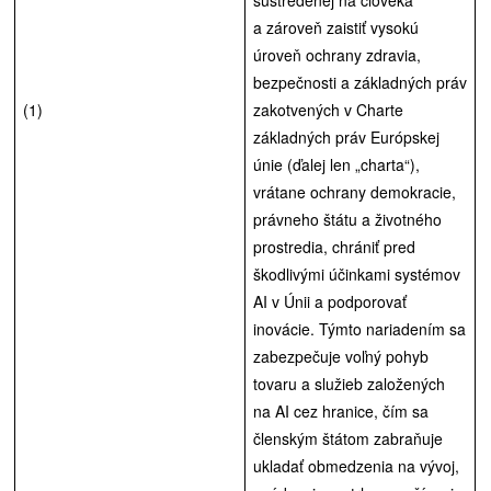
a zároveň zaistiť vysokú
úroveň ochrany zdravia,
bezpečnosti a základných práv
(1)
zakotvených v Charte
základných práv Európskej
únie (ďalej len „charta“),
vrátane ochrany demokracie,
právneho štátu a životného
prostredia, chrániť pred
škodlivými účinkami systémov
AI v Únii a podporovať
inovácie. Týmto nariadením sa
zabezpečuje voľný pohyb
tovaru a služieb založených
na AI cez hranice, čím sa
členským štátom zabraňuje
ukladať obmedzenia na vývoj,