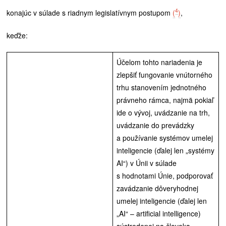
4
konajúc v súlade s riadnym legislatívnym postupom
(
)
,
keďže:
Účelom tohto nariadenia je
zlepšiť fungovanie vnútorného
trhu stanovením jednotného
právneho rámca, najmä pokiaľ
ide o vývoj, uvádzanie na trh,
uvádzanie do prevádzky
a používanie systémov umelej
inteligencie (ďalej len „systémy
AI“) v Únii v súlade
s hodnotami Únie, podporovať
zavádzanie dôveryhodnej
umelej inteligencie (ďalej len
„AI“ – artificial intelligence)
sústredenej na človeka