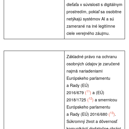
dieťaťa v súvislosti s digitálnym
prostredím, pokiaľ sa osobitne
netýkajú systémov AI a sú
zamerané na iné legitímne
ciele verejného záujmu.
Základné právo na ochranu
osobných údajov je zaručené
najmä nariadeniami
Európskeho parlamentu
a Rady (EÚ)
11
2016/679
(
)
a (EÚ)
12
2018/1725
(
)
a smernicou
Európskeho parlamentu
13
a Rady (EÚ) 2016/680
(
)
.
Súkromný život a dôvernosť
komunikácií dodatočne chráni