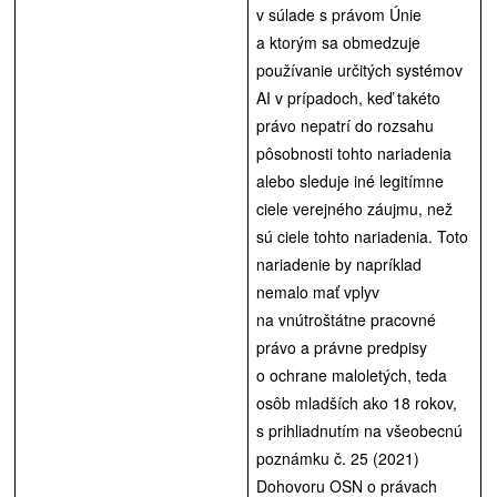
v súlade s právom Únie
a ktorým sa obmedzuje
používanie určitých systémov
AI v prípadoch, keď takéto
právo nepatrí do rozsahu
pôsobnosti tohto nariadenia
alebo sleduje iné legitímne
ciele verejného záujmu, než
sú ciele tohto nariadenia. Toto
nariadenie by napríklad
nemalo mať vplyv
na vnútroštátne pracovné
právo a právne predpisy
o ochrane maloletých, teda
osôb mladších ako 18 rokov,
s prihliadnutím na všeobecnú
poznámku č. 25 (2021)
Dohovoru OSN o právach