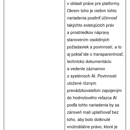
v oblasti práce pre platformy.
Okrem toho je cieľom tohto
nariadenia posilniť účinnosť
takýchto existujúcich práv
a prostriedkov nápravy
stanovením osobitných
požiadaviek a povinností, a to
aj pokiaľ ide o transparentnosť,
technickú dokumentáciu
a vedenie záznamov
o systémoch AI. Povinnosti
uložené rôznym
prevádzkovateľom zapojeným
do hodnotového reťazca AI
podľa tohto nariadenia by sa
zároveň mali uplatňovať bez
toho, aby bolo dotknuté
vnútroštátne právo, ktoré je