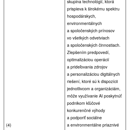
skupina technológií, ktorá
prispieva k širokému spektru
hospodárskych,
environmentálnych
a spoločenských prínosov
vo všetkých odvetviach
a spoločenských činnostiach.
Zlepšením predpovedí,
optimalizáciou operácií
a prideľovania zdrojov
a personalizáciou digitálnych
riešení, ktoré sú k dispozícii
jednotlivcom a organizáciám,
môže využívanie AI poskytnúť
podnikom kľúčové
konkurenčné výhody
a podporiť sociálne
(4)
a environmentálne priaznivé