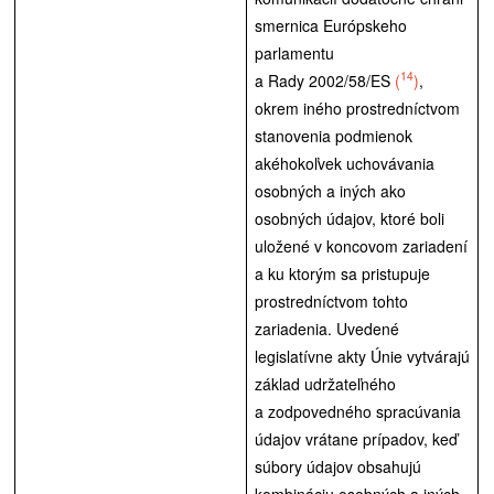
smernica Európskeho
parlamentu
14
a Rady 2002/58/ES
(
)
,
okrem iného prostredníctvom
stanovenia podmienok
akéhokoľvek uchovávania
osobných a iných ako
osobných údajov, ktoré boli
uložené v koncovom zariadení
a ku ktorým sa pristupuje
prostredníctvom tohto
zariadenia. Uvedené
legislatívne akty Únie vytvárajú
základ udržateľného
a zodpovedného spracúvania
údajov vrátane prípadov, keď
súbory údajov obsahujú
kombináciu osobných a iných