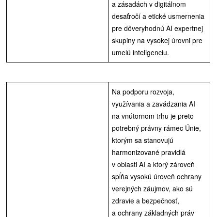
a zásadách v digitálnom
desaťročí a etické usmernenia
pre dôveryhodnú AI expertnej
skupiny na vysokej úrovni pre
umelú inteligenciu.
Na podporu rozvoja,
využívania a zavádzania AI
na vnútornom trhu je preto
potrebný právny rámec Únie,
ktorým sa stanovujú
harmonizované pravidlá
v oblasti AI a ktorý zároveň
spĺňa vysokú úroveň ochrany
verejných záujmov, ako sú
zdravie a bezpečnosť,
a ochrany základných práv