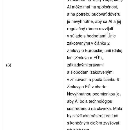
AI môže mať na spoločnosť,
a na potrebu budovať dôveru
je nevyhnutné, aby sa AI a jej
regulačný rámec rozvíjali
v súlade s hodnotami Únie
zakotvenými v článku 2
Zmluvy o Európskej únii (ďalej
len „Zmluva o EÚ“),
(6)
základnými právami
a slobodami zakotvenými
v zmluvách a podľa článku 6
Zmluvy o EÚ v charte.
Nevyhnutnou podmienkou je,
aby AI bola technológiou
sústredenou na človeka. Mala
by slúžiť ako nástroj pre ľudí
s konečným cieľom zvyšovať
ich blahobyt.