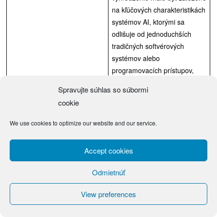
na kľúčových charakteristikách
systémov AI, ktorými sa
odlišuje od jednoduchších
tradičných softvérových
systémov alebo
programovacích prístupov,
a nemalo by sa vzťahovať
Spravujte súhlas so súbormi
na systémy, ktoré sú založené
cookie
na pravidlách vymedzených
výlučne fyzickými osobami
We use cookies to optimize our website and our service.
na automatické vykonávanie
operácií. Kľúčovou
Accept cookies
charakteristikou systémov AI
je ich spôsobilosť odvodzovať.
Odmietnúť
Táto spôsobilosť odvodzovať
sa týka procesu získavania
View preferences
výstupov, ako sú predpovede,
obsah, odporúčania alebo