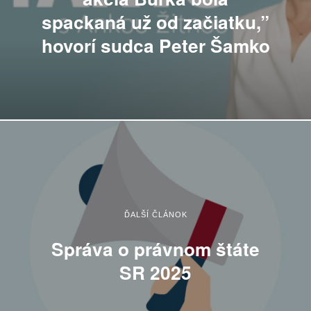
spackaná už od začiatku,”
hovorí sudca Peter Šamko
ĎALŠÍ ČLÁNOK
Správa o právnom štáte
SR 2025