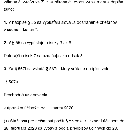
zákona č. 248/2024 Z. z. a zákona č. 353/2024 sa mení a dopĺňa
takto:
1.
V nadpise § 55 sa vypúšťajú slová „a odstránenie prieťahov
v súdnom konaní“.
2.
V § 55 sa vypúšťajú odseky 3 až 6.
Doterajší odsek 7 sa označuje ako odsek 3.
3.
Za § 567t sa vkladá § 567u, ktorý vrátane nadpisu znie:
„§ 567u
Prechodné ustanovenia
k úpravám účinným od 1. marca 2026
(1) Sťažnosti pre nečinnosť podľa § 55 ods. 3 v znení účinnom do
28. februára 2026 sa vybavia podľa predpisov účinných do 28.