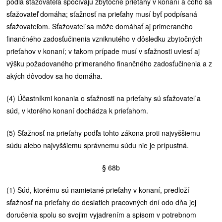
podľa sťažovateľa spočívajú zbytočné prieťahy v konaní a čoho sa
sťažovateľ domáha; sťažnosť na prieťahy musí byť podpísaná
sťažovateľom. Sťažovateľ sa môže domáhať aj primeraného
finančného zadosťučinenia vzniknutého v dôsledku zbytočných
prieťahov v konaní; v takom prípade musí v sťažnosti uviesť aj
výšku požadovaného primeraného finančného zadosťučinenia a z
akých dôvodov sa ho domáha.
(4) Účastníkmi konania o sťažnosti na prieťahy sú sťažovateľ a
súd, v ktorého konaní dochádza k prieťahom.
(5) Sťažnosť na prieťahy podľa tohto zákona proti najvyššiemu
súdu alebo najvyššiemu správnemu súdu nie je prípustná.
§ 68b
(1) Súd, ktorému sú namietané prieťahy v konaní, predloží
sťažnosť na prieťahy do desiatich pracovných dní odo dňa jej
doručenia spolu so svojim vyjadrením a spisom v potrebnom