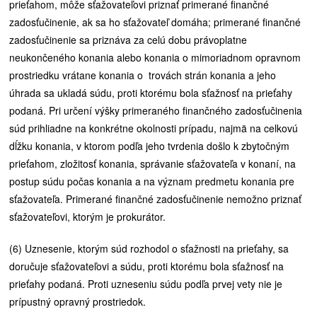
prieťahom, môže sťažovateľovi priznať primerané finančné
zadosťučinenie, ak sa ho sťažovateľ domáha; primerané finančné
zadosťučinenie sa priznáva za celú dobu právoplatne
neukončeného konania alebo konania o mimoriadnom opravnom
prostriedku vrátane konania o trovách strán konania a jeho
úhrada sa ukladá súdu, proti ktorému bola sťažnosť na prieťahy
podaná. Pri určení výšky primeraného finančného zadosťučinenia
súd prihliadne na konkrétne okolnosti prípadu, najmä na celkovú
dĺžku konania, v ktorom podľa jeho tvrdenia došlo k zbytočným
prieťahom, zložitosť konania, správanie sťažovateľa v konaní, na
postup súdu počas konania a na význam predmetu konania pre
sťažovateľa. Primerané finančné zadosťučinenie nemožno priznať
sťažovateľovi, ktorým je prokurátor.
(6) Uznesenie, ktorým súd rozhodol o sťažnosti na prieťahy, sa
doručuje sťažovateľovi a súdu, proti ktorému bola sťažnosť na
prieťahy podaná. Proti uzneseniu súdu podľa prvej vety nie je
prípustný opravný prostriedok.