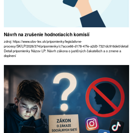
Návrh na zrušenie hodnotiacich komisií
zdroj: https://www.slov-lex.sk/pripomienky/legislativne-
procesy/SK/LP/2026/374/pripomienky/c7acce66-d178-47fe-a2d3-7321dc916de0/detail
Detail pripomienky Názov LP: Návrh zákona o justičných čakateľoch a o zmene a
doplnení