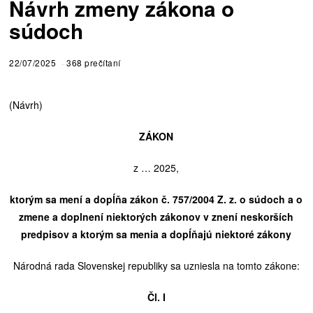
Návrh zmeny zákona o
súdoch
22/07/2025
368 prečítaní
(Návrh)
ZÁKON
z … 2025,
ktorým sa mení a dopĺňa zákon č. 757/2004 Z. z. o súdoch a o
zmene a doplnení niektorých zákonov v znení neskorších
predpisov a ktorým sa menia a dopĺňajú niektoré zákony
Národná rada Slovenskej republiky sa uzniesla na tomto zákone:
Čl. I