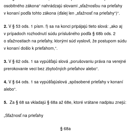
osobitného zákona“ nahrádzajú slovami „sťažnosťou na prieťahy
v konaní podľa tohto zákona (ďalej len „sťažnosť na prieťahy“)“.
2.
V § 53 ods. 1 písm. f) sa na konci pripájajú tieto slová: „ako aj
v prípadoch rozhodnutí súdu príslušného podľa § 68b ods. 2
o sťažnostiach na prieťahy, ktorými súd vyslovil, že postupom súdu
v konaní došlo k prieťahom,“.
3.
V § 62 ods. 1 sa vypúšťajú slová „porušovaniu práva na verejné
prerokovanie veci bez zbytočných prieťahov alebo“.
4.
V § 64 ods. 1 sa vypúšťajúslová „spôsobené prieťahy v konaní
alebo“.
5.
Za § 68 sa vkladajú § 68a až 68e, ktoré vrátane nadpisu znejú:
„Sťažnosť na prieťahy
§ 68a