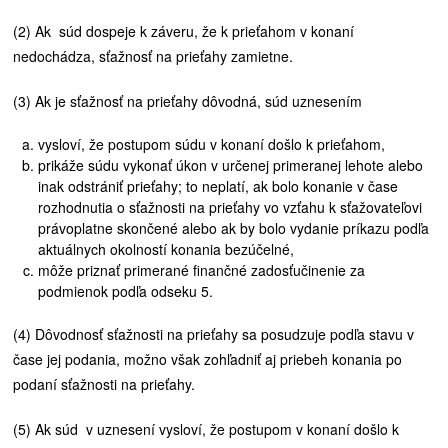
(2) Ak súd dospeje k záveru, že k prieťahom v konaní
nedochádza, sťažnosť na prieťahy zamietne.
(3) Ak je sťažnosť na prieťahy dôvodná, súd uznesením
vysloví, že postupom súdu v konaní došlo k prieťahom,
prikáže súdu vykonať úkon v určenej primeranej lehote alebo
inak odstrániť prieťahy; to neplatí, ak bolo konanie v čase
rozhodnutia o sťažnosti na prieťahy vo vzťahu k sťažovateľovi
právoplatne skončené alebo ak by bolo vydanie príkazu podľa
aktuálnych okolností konania bezúčelné,
môže priznať primerané finančné zadosťučinenie za
podmienok podľa odseku 5.
(4) Dôvodnosť sťažnosti na prieťahy sa posudzuje podľa stavu v
čase jej podania, možno však zohľadniť aj priebeh konania po
podaní sťažnosti na prieťahy.
(5) Ak súd v uznesení vysloví, že postupom v konaní došlo k