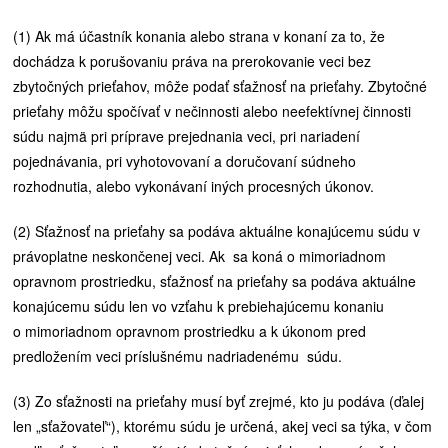
(1) Ak má účastník konania alebo strana v konaní za to, že
dochádza k porušovaniu práva na prerokovanie veci bez
zbytočných prieťahov, môže podať sťažnosť na prieťahy. Zbytočné
prieťahy môžu spočívať v nečinnosti alebo neefektívnej činnosti
súdu najmä pri príprave prejednania veci, pri nariadení
pojednávania, pri vyhotovovaní a doručovaní súdneho
rozhodnutia, alebo vykonávaní iných procesných úkonov.
(2) Sťažnosť na prieťahy sa podáva aktuálne konajúcemu súdu v
právoplatne neskončenej veci. Ak sa koná o mimoriadnom
opravnom prostriedku, sťažnosť na prieťahy sa podáva aktuálne
konajúcemu súdu len vo vzťahu k prebiehajúcemu konaniu
o mimoriadnom opravnom prostriedku a k úkonom pred
predložením veci príslušnému nadriadenému súdu.
(3) Zo sťažnosti na prieťahy musí byť zrejmé, kto ju podáva (ďalej
len „sťažovateľ“), ktorému súdu je určená, akej veci sa týka, v čom