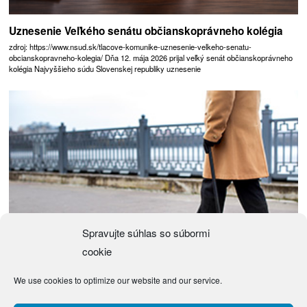
Uznesenie Veľkého senátu občianskoprávneho kolégia
zdroj: https://www.nsud.sk/tlacove-komunike-uznesenie-velkeho-senatu-
obcianskopravneho-kolegia/ Dňa 12. mája 2026 prijal veľký senát občianskoprávneho
kolégia Najvyššieho súdu Slovenskej republiky uznesenie
Spravujte súhlas so súbormi
cookie
We use cookies to optimize our website and our service.
Návrh zákona o justičných čakateľoch