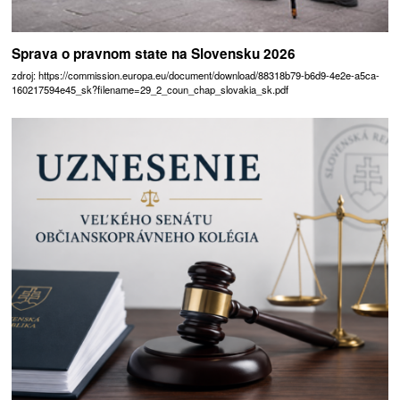
Sprava o pravnom state na Slovensku 2026
zdroj: https://commission.europa.eu/document/download/88318b79-b6d9-4e2e-a5ca-
160217594e45_sk?filename=29_2_coun_chap_slovakia_sk.pdf