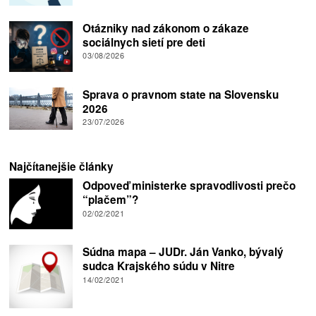
Otázniky nad zákonom o zákaze
sociálnych sietí pre deti
03/08/2026
Sprava o pravnom state na Slovensku
2026
23/07/2026
Najčítanejšie články
Odpoveď ministerke spravodlivosti prečo
“plačem”?
02/02/2021
Súdna mapa – JUDr. Ján Vanko, bývalý
sudca Krajského súdu v Nitre
14/02/2021