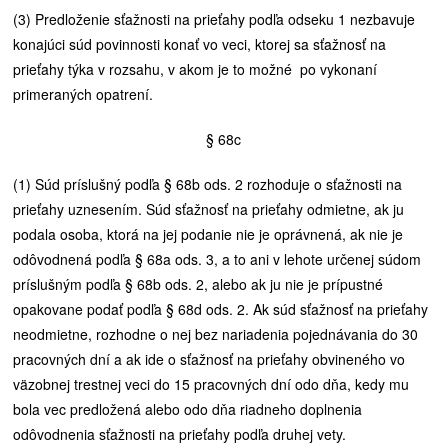
(3) Predloženie sťažnosti na prieťahy podľa odseku 1 nezbavuje
konajúci súd povinnosti konať vo veci, ktorej sa sťažnosť na
prieťahy týka v rozsahu, v akom je to možné po vykonaní
primeraných opatrení.
§ 68c
(1) Súd príslušný podľa § 68b ods. 2 rozhoduje o sťažnosti na
prieťahy uznesením. Súd sťažnosť na prieťahy odmietne, ak ju
podala osoba, ktorá na jej podanie nie je oprávnená, ak nie je
odôvodnená podľa § 68a ods. 3, a to ani v lehote určenej súdom
príslušným podľa § 68b ods. 2, alebo ak ju nie je prípustné
opakovane podať podľa § 68d ods. 2. Ak súd sťažnosť na prieťahy
neodmietne, rozhodne o nej bez nariadenia pojednávania do 30
pracovných dní a ak ide o sťažnosť na prieťahy obvineného vo
väzobnej trestnej veci do 15 pracovných dní odo dňa, kedy mu
bola vec predložená alebo odo dňa riadneho doplnenia
odôvodnenia sťažnosti na prieťahy podľa druhej vety.