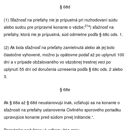
§ 68d
(1) Sťažnosť na prieťahy nie je prípustná pri rozhodovaní súdu
21a
alebo sudcu pre prípravné konanie o väzbe;
) sťažnosť na
prieťahy, ktorá nie je prípustná, súd odmietne podľa § 68c ods. 1.
(2) Ak bola sťažnosť na prieťahy zamietnutá alebo ak jej bolo
čiastočne vyhovené, možno ju opätovne podať až po uplynutí 100
dní a v prípade obžalovaného vo väzobnej trestnej veci po
uplynutí 55 dní od doručenia uznesenia podľa § 68c ods. 2 alebo
3.
§ 68e
Ak § 68a až § 68d neustanovujú inak, vzťahujú sa na konanie o
sťažnosti na prieťahy ustanovenia Civilného sporového poriadku
upravujúce konanie pred súdom prvej inštancie.“.
Poznámka pod čiarou k odkazu 21a znie: