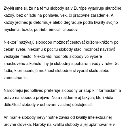
Zvykli sme si, že na tému slobody sa v Európe vyjadruje skutočne
každý, bez ohľadu na pohlavie, vek, či pracovné zaradenie. A
každý jedinec ju deformuje alebo degraduje podľa kvality svojho
myslenia, túžob, potrieb, emócii, či pudov.
Niektorí nazývajú slobodou možnosť cestovať krížom-krážom po
celom svete, niekomu k pocitu slobody stačí možnosť navštíviť
vedľajšie mesto. Niekto vidí hodnotu slobody vo výbere
značkového alkoholu, iný je slobodný s pohárom vody v ruke. Sú
ľudia, ktorí oceňujú možnosť slobodne si vybrať školu alebo
zamestnanie.
Náročnejší jednotlivec preferuje slobodný prístup k informáciám a
právo na slobodu prejavu. No a nájdeme aj takých, ktorí vidia
dôležitosť slobody v uchovaní vlastnej dôstojnosti.
Vnímanie slobody nevyhnutne závisí od kvality intelektuálnej
úrovne človeka. Nároky na kvalitu slobody a jej uplatňovanie v