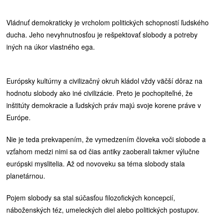
Vládnuť demokraticky je vrcholom politických schopností ľudského
ducha. Jeho nevyhnutnosťou je rešpektovať slobody a potreby
iných na úkor vlastného ega.
Európsky kultúrny a civilizačný okruh kládol vždy väčší dôraz na
hodnotu slobody ako iné civilizácie. Preto je pochopiteľné, že
inštitúty demokracie a ľudských práv majú svoje korene práve v
Európe.
Nie je teda prekvapením, že vymedzením človeka voči slobode a
vzťahom medzi nimi sa od čias antiky zaoberali takmer výlučne
európski myslitelia. Až od novoveku sa téma slobody stala
planetárnou.
Pojem slobody sa stal súčasťou filozofických koncepcií,
náboženských téz, umeleckých diel alebo politických postupov.