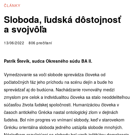
ČLÁNKY
Sloboda, ľudská dôstojnosť
a svojvôľa
13/06/2022
806 prečítaní
Patrik Števík, sudca Okresného súdu BA II.
Vymedzovanie sa voči slobode sprevádza človeka od
počiatočných fáz jeho príchodu na scénu dejín a bude ho
sprevádzať aj do budúcna. Nachádzanie rovnováhy medzi
zmyslom pre celok a individualitou človeka sa stalo neoddeliteľnou
súčasťou života ľudskej spoločnosti. Humanizáciou človeka v
časoch antického Grécka nastal ontologický zlom v dejinách
ľudstva. Bol ním progres vo vnímaní slobody, keď v starovekom
Grécku orientálna sloboda jedného ustúpila slobode mnohých.
Následkom rozvíjajúcej sa slobody bol vznik inštitútov demokracie