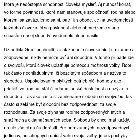
ktorá je nedôstojná schopnosti človeka myslieť. Aj nutnosť konať,
vo forme povinností, ktoré nám stanovuje spoločnosť, rodina alebo
ktorými sa zaväzujeme sami, patrí k slobode. Je na uvedomelosti
každého človeka, či sa povinnosť alebo obmedzenie stane
súčasťou našej slobody uvedomelo alebo nasilu.
Už antickí Gréci pochopili, že ak konanie človeka nie je rozumné a
zodpovedné, nikdy nemôže byť ani slobodné. V tomto prípade ide
o svojvôľu, ktorú človek uplatňuje pomocou možnosti voľby. Robí
tak často neohľaduplným, či bezcitným spôsobom a nazýva to
slobodou. Uspokojovaním plytkých potrieb ničí hodnoty ako
priateľstvo, rodinu, štát či priamo ľudskú dôstojnosť a nazýva to
slobodou. Tak ako často si zamieňame slobodu so svojvôľou, tak
často si želáme byť slobodní bez zodpovednosti za svoje
rozhodnutia. Za svoje zlyhania robíme zodpovedných iných a
snažíme sa oklamať samých seba. Slobodu by chcel mať každý,
no nie všetci na ňu dorástli. Pre nerozumných, nezodpovedných
jedincov, neschopných uniesť váhu svojej voľby, je bezpochyby