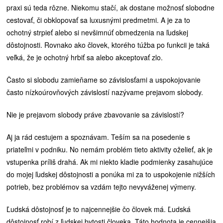
praxi sú teda rôzne. Niekomu stačí, ak dostane možnosť slobodne
cestovať, či obklopovať sa luxusnými predmetmi. A je za to
ochotný strpieť alebo si nevšimnúť obmedzenia na ľudskej
dôstojnosti. Rovnako ako človek, ktorého túžba po funkcii je taká
veľká, že je ochotný hrbiť sa alebo akceptovať zlo.
Často si slobodu zamieňame so závislosťami a uspokojovanie
často nízkoúrovňových závislostí nazývame prejavom slobody.
Nie je prejavom slobody práve zbavovanie sa závislostí?
Aj ja rád cestujem a spoznávam. Teším sa na posedenie s
priateľmi v podniku. No nemám problém tieto aktivity oželieť, ak je
vstupenka príliš drahá. Ak mi niekto kladie podmienky zasahujúce
do mojej ľudskej dôstojnosti a ponúka mi za to uspokojenie nižších
potrieb, bez problémov sa vzdám tejto nevyváženej výmeny.
Ľudská dôstojnosť je to najcennejšie čo človek má. Ľudská
dôstojnosť robí z ľudskej bytosti človeka. Táto hodnota je cennejšia