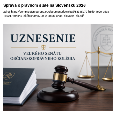
Sprava o pravnom state na Slovensku 2026
zdroj: https://commission.europa.eu/document/download/88318b79-b6d9-4e2e-a5ca-
160217594e45_sk?filename=29_2_coun_chap_slovakia_sk.pdf