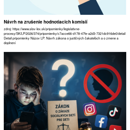
Návrh na zrušenie hodnotiacich komisií
zdroj: https://www.slov-lex.sk/pripomienky/legislativne-
procesy/SK/LP/2026/374/pripomienky/c7acce66-d178-47fe-a2d3-7321dc916de0/detail
Detail pripomienky Názov LP: Návrh zákona o justičných čakateľoch a o zmene a
doplnení