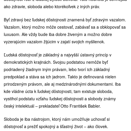
ako zdravie, sloboda alebo ktorékoľvek z iných práv.
Byť zdravý bez ľudskej dôstojnosti znamená byť zdravým vazalom.
Vazalom, ktorý možno môže cestovať, zabávať sa a obklopovať sa
luxusom. Ale vždy bude iba dobre živeným a možno dobre
vyzerajúcim vazalom žijúcim v zajatí svojich myšlienok.
Ľudská dôstojnosť je základný a najvyšší ústavný princíp v
demokratických krajinách. Svojou podstatou nemôže byť
podriadený žiadnym iným právam, lebo tvorí ich základný
predpoklad a stáva sa ich jadrom. Takto je definovaná nielen
prirodzeným právom, ale aj medzinárodnými dokumentami. Iba
kde vládne úcta k ľudskej dôstojnosti, tam existuje sloboda,
vystihol podstatu vzťahu ľudskej dôstojnosti a slobody známy
český intelektuál – prekladateľ Otto František Babler.
Sloboda je iba nástrojom, ktorý nám umožňuje uchovať si
dôstojnosť a prežiť spokojný a šťastný život – ako človek.