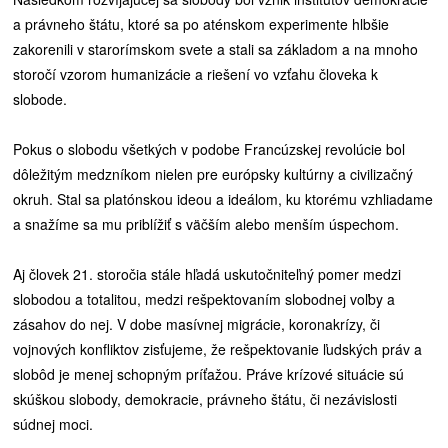
a právneho štátu, ktoré sa po aténskom experimente hlbšie
zakorenili v starorímskom svete a stali sa základom a na mnoho
storočí vzorom humanizácie a riešení vo vzťahu človeka k
slobode.
Pokus o slobodu všetkých v podobe Francúzskej revolúcie bol
dôležitým medzníkom nielen pre európsky kultúrny a civilizačný
okruh. Stal sa platónskou ideou a ideálom, ku ktorému vzhliadame
a snažíme sa mu priblížiť s väčším alebo menším úspechom.
Aj človek 21. storočia stále hľadá uskutočniteľný pomer medzi
slobodou a totalitou, medzi rešpektovaním slobodnej voľby a
zásahov do nej. V dobe masívnej migrácie, koronakrízy, či
vojnových konfliktov zisťujeme, že rešpektovanie ľudských práv a
slobôd je menej schopným príťažou. Práve krízové situácie sú
skúškou slobody, demokracie, právneho štátu, či nezávislosti
súdnej moci.