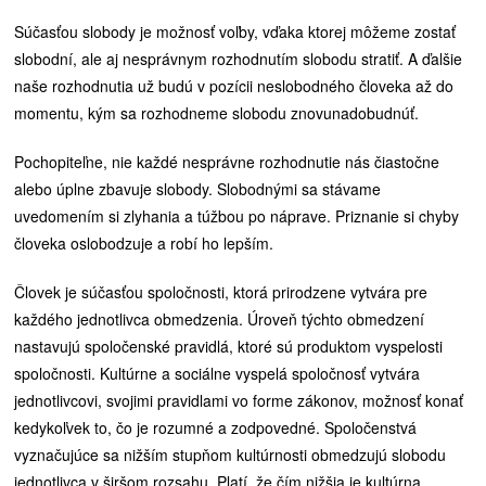
Súčasťou slobody je možnosť voľby, vďaka ktorej môžeme zostať
slobodní, ale aj nesprávnym rozhodnutím slobodu stratiť. A ďalšie
naše rozhodnutia už budú v pozícii neslobodného človeka až do
momentu, kým sa rozhodneme slobodu znovunadobudnúť.
Pochopiteľne, nie každé nesprávne rozhodnutie nás čiastočne
alebo úplne zbavuje slobody. Slobodnými sa stávame
uvedomením si zlyhania a túžbou po náprave. Priznanie si chyby
človeka oslobodzuje a robí ho lepším.
Človek je súčasťou spoločnosti, ktorá prirodzene vytvára pre
každého jednotlivca obmedzenia. Úroveň týchto obmedzení
nastavujú spoločenské pravidlá, ktoré sú produktom vyspelosti
spoločnosti. Kultúrne a sociálne vyspelá spoločnosť vytvára
jednotlivcovi, svojimi pravidlami vo forme zákonov, možnosť konať
kedykoľvek to, čo je rozumné a zodpovedné. Spoločenstvá
vyznačujúce sa nižším stupňom kultúrnosti obmedzujú slobodu
jednotlivca v širšom rozsahu. Platí, že čím nižšia je kultúrna