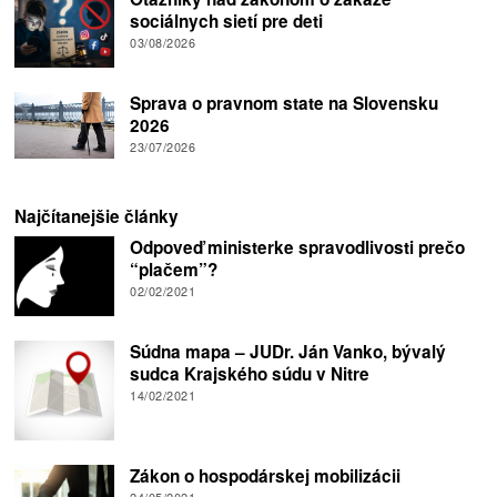
sociálnych sietí pre deti
03/08/2026
Sprava o pravnom state na Slovensku
2026
23/07/2026
Najčítanejšie články
Odpoveď ministerke spravodlivosti prečo
“plačem”?
02/02/2021
Súdna mapa – JUDr. Ján Vanko, bývalý
sudca Krajského súdu v Nitre
14/02/2021
Zákon o hospodárskej mobilizácii
24/05/2021