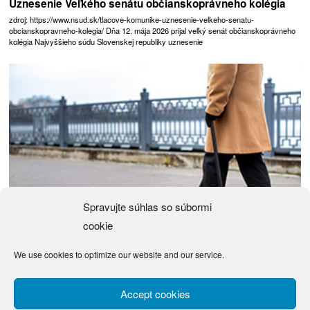
Uznesenie Veľkého senátu občianskoprávneho kolégia
zdroj: https://www.nsud.sk/tlacove-komunike-uznesenie-velkeho-senatu-
obcianskopravneho-kolegia/ Dňa 12. mája 2026 prijal veľký senát občianskoprávneho
kolégia Najvyššieho súdu Slovenskej republiky uznesenie
Spravujte súhlas so súbormi
cookie
We use cookies to optimize our website and our service.
Návrh zákona o justičných čakateľoch
(Návrh) Zákon z … 2026 o justičných čakateľoch a o zmene a doplnení niektorých
Accept cookies
zákonov Národná rada Slovenskej republiky sa