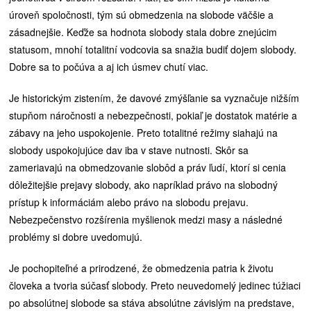
úroveň spoločnosti, tým sú obmedzenia na slobode väčšie a
zásadnejšie. Keďže sa hodnota slobody stala dobre znejúcim
statusom, mnohí totalitní vodcovia sa snažia budiť dojem slobody.
Dobre sa to počúva a aj ich úsmev chutí viac.
Je historickým zistením, že davové zmýšľanie sa vyznačuje nižším
stupňom náročnosti a nebezpečnosti, pokiaľ je dostatok matérie a
zábavy na jeho uspokojenie. Preto totalitné režimy siahajú na
slobody uspokojujúce dav iba v stave nutnosti. Skôr sa
zameriavajú na obmedzovanie slobôd a práv ľudí, ktorí si cenia
dôležitejšie prejavy slobody, ako napríklad právo na slobodný
prístup k informáciám alebo právo na slobodu prejavu.
Nebezpečenstvo rozšírenia myšlienok medzi masy a následné
problémy si dobre uvedomujú.
Je pochopiteľné a prirodzené, že obmedzenia patria k životu
človeka a tvoria súčasť slobody. Preto neuvedomelý jedinec túžiaci
po absolútnej slobode sa stáva absolútne závislým na predstave,