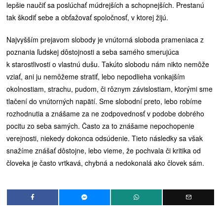
lepšie naučiť sa poslúchať múdrejších a schopnejších. Prestanú
tak škodiť sebe a obťažovať spoločnosť, v ktorej žijú.
Najvyšším prejavom slobody je vnútorná sloboda prameniaca z
poznania ľudskej dôstojnosti a seba samého smerujúca
k starostlivosti o vlastnú dušu. Takúto slobodu nám nikto nemôže
vziať, ani ju nemôžeme stratiť, lebo nepodlieha vonkajším
okolnostiam, strachu, pudom, či rôznym závislostiam, ktorými sme
tlačení do vnútorných napätí. Sme slobodní preto, lebo robíme
rozhodnutia a znášame za ne zodpovednosť v podobe dobrého
pocitu zo seba samých. Často za to znášame nepochopenie
verejnosti, niekedy dokonca odsúdenie. Tieto následky sa však
snažíme znášať dôstojne, lebo vieme, že pochvala či kritika od
človeka je často vrtkavá, chybná a nedokonalá ako človek sám.