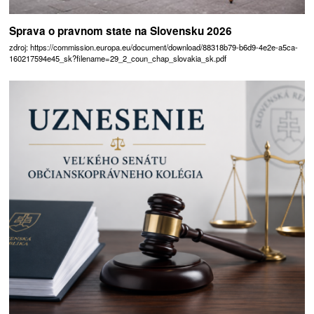
Sprava o pravnom state na Slovensku 2026
zdroj: https://commission.europa.eu/document/download/88318b79-b6d9-4e2e-a5ca-
160217594e45_sk?filename=29_2_coun_chap_slovakia_sk.pdf