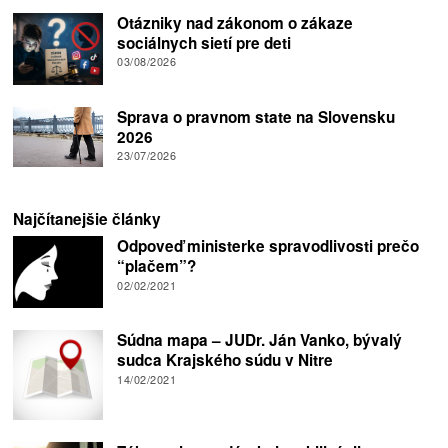
Otázniky nad zákonom o zákaze
sociálnych sietí pre deti
03/08/2026
Sprava o pravnom state na Slovensku
2026
23/07/2026
Najčítanejšie články
Odpoveď ministerke spravodlivosti prečo
“plačem”?
02/02/2021
Súdna mapa – JUDr. Ján Vanko, bývalý
sudca Krajského súdu v Nitre
14/02/2021