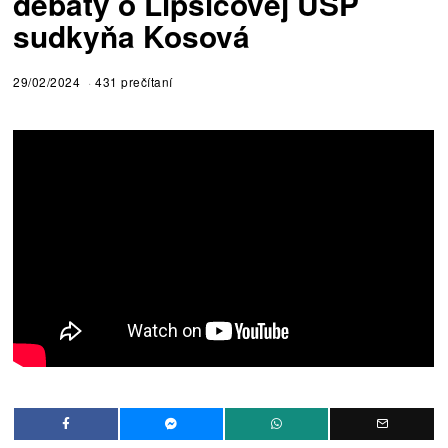
debaty o Lipšicovej ÚŠP
sudkyňa Kosová
29/02/2024
431 prečítaní