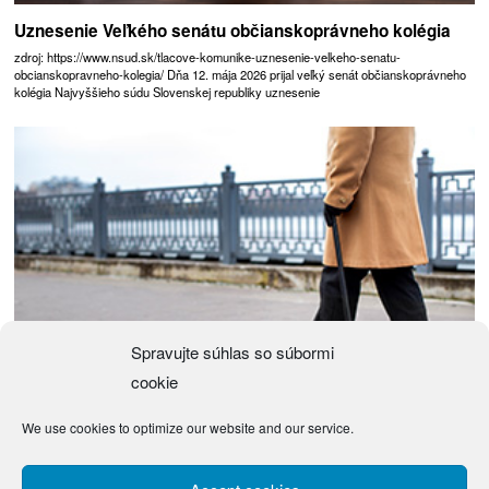
Uznesenie Veľkého senátu občianskoprávneho kolégia
zdroj: https://www.nsud.sk/tlacove-komunike-uznesenie-velkeho-senatu-
obcianskopravneho-kolegia/ Dňa 12. mája 2026 prijal veľký senát občianskoprávneho
kolégia Najvyššieho súdu Slovenskej republiky uznesenie
Spravujte súhlas so súbormi
cookie
We use cookies to optimize our website and our service.
Návrh zákona o justičných čakateľoch
(Návrh) Zákon z … 2026 o justičných čakateľoch a o zmene a doplnení niektorých