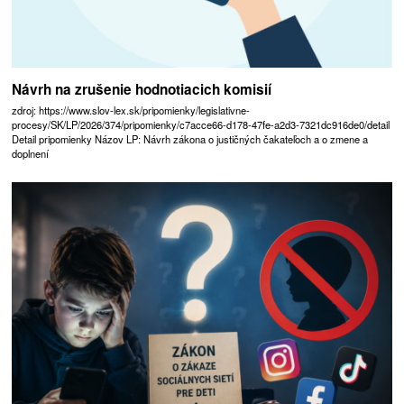
Návrh na zrušenie hodnotiacich komisií
zdroj: https://www.slov-lex.sk/pripomienky/legislativne-
procesy/SK/LP/2026/374/pripomienky/c7acce66-d178-47fe-a2d3-7321dc916de0/detail
Detail pripomienky Názov LP: Návrh zákona o justičných čakateľoch a o zmene a
doplnení