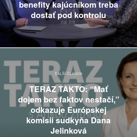
benefity kajúcnikom treba
dostať pod kontrolu
ĎALŠÍ ČLÁNOK
TERAZ TAKTO: “Mať
dojem bez faktov nestačí,”
odkazuje Európskej
komisii sudkyňa Dana
Jelinková