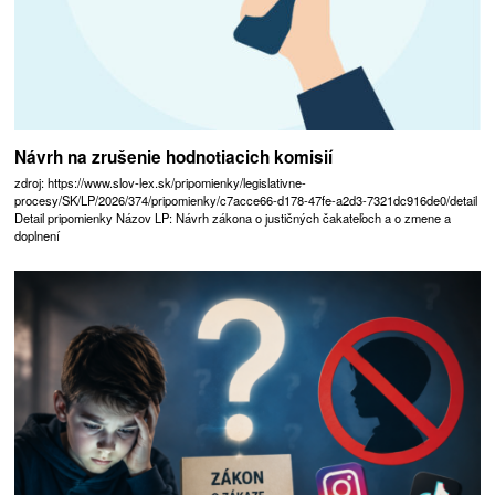
Návrh na zrušenie hodnotiacich komisií
zdroj: https://www.slov-lex.sk/pripomienky/legislativne-
procesy/SK/LP/2026/374/pripomienky/c7acce66-d178-47fe-a2d3-7321dc916de0/detail
Detail pripomienky Názov LP: Návrh zákona o justičných čakateľoch a o zmene a
doplnení