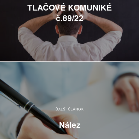
TLAČOVÉ KOMUNIKÉ
č.89/22
ĎALŠÍ ČLÁNOK
Nález