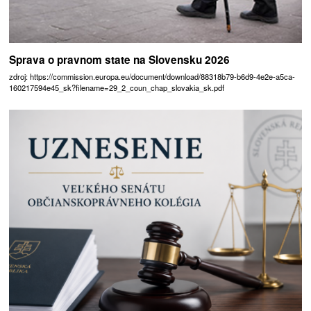
Sprava o pravnom state na Slovensku 2026
zdroj: https://commission.europa.eu/document/download/88318b79-b6d9-4e2e-a5ca-
160217594e45_sk?filename=29_2_coun_chap_slovakia_sk.pdf