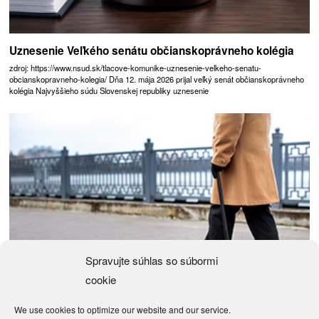
Uznesenie Veľkého senátu občianskoprávneho kolégia
zdroj: https://www.nsud.sk/tlacove-komunike-uznesenie-velkeho-senatu-
obcianskopravneho-kolegia/ Dňa 12. mája 2026 prijal veľký senát občianskoprávneho
kolégia Najvyššieho súdu Slovenskej republiky uznesenie
Spravujte súhlas so súbormi
cookie
We use cookies to optimize our website and our service.