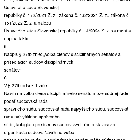
Ústavného súdu Slovenskej
republiky č. 172/2021 Z. z., zákona č. 432/2021 Z. z., zákona č.
151/2022 Z. z. a nálezu
Ústavného súdu Slovenskej republiky č. 14/2024 Z. z. sa mení a
dopĺňa takto:
5.
Nadpis § 27fb znie: „Voľba členov disciplinárnych senátov a
prísediacich sudcov disciplinárnych
senátov“.
6.
V § 27fb odsek 1 znie:
Návrh na voľbu člena disciplinárneho senátu môže súdnej rade
podať sudcovská rada
správneho súdu, sudcovská rada najvyššieho súdu, sudcovská
rada najvyššieho správneho
súdu, kolégium predsedov sudcovských rád a stavovská
organizácia sudcov. Návrh na voľbu
prísediaceho sudcu disciplinárneho senátu môže súdnej rade