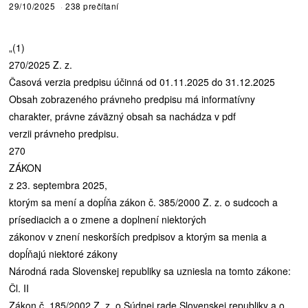
29/10/2025
238 prečítaní
„(1)
270/2025 Z. z.
Časová verzia predpisu účinná od 01.11.2025 do 31.12.2025
Obsah zobrazeného právneho predpisu má informatívny
charakter, právne záväzný obsah sa nachádza v pdf
verzii právneho predpisu.
270
ZÁKON
z 23. septembra 2025,
ktorým sa mení a dopĺňa zákon č. 385/2000 Z. z. o sudcoch a
prísediacich a o zmene a doplnení niektorých
zákonov v znení neskorších predpisov a ktorým sa menia a
dopĺňajú niektoré zákony
Národná rada Slovenskej republiky sa uzniesla na tomto zákone:
Čl. II
Zákon č. 185/2002 Z. z. o Súdnej rade Slovenskej republiky a o