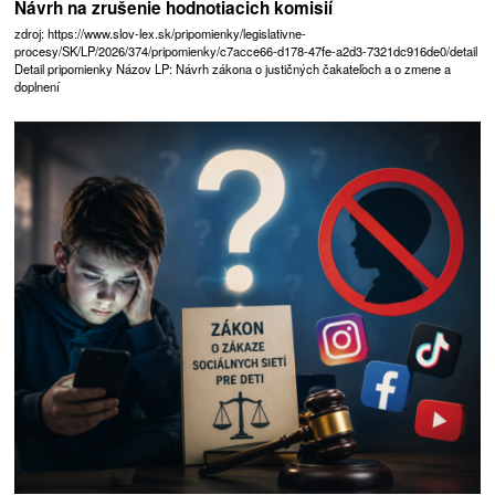
Návrh na zrušenie hodnotiacich komisií
zdroj: https://www.slov-lex.sk/pripomienky/legislativne-
procesy/SK/LP/2026/374/pripomienky/c7acce66-d178-47fe-a2d3-7321dc916de0/detail
Detail pripomienky Názov LP: Návrh zákona o justičných čakateľoch a o zmene a
doplnení