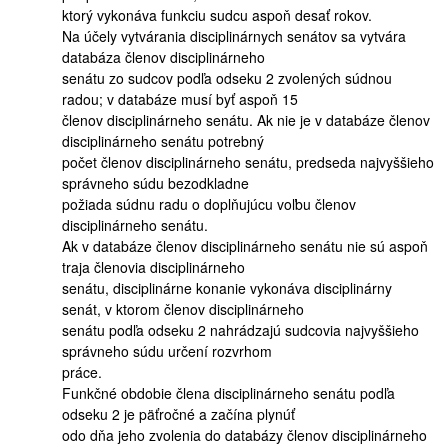
ktorý vykonáva funkciu sudcu aspoň desať rokov.
Na účely vytvárania disciplinárnych senátov sa vytvára
databáza členov disciplinárneho
senátu zo sudcov podľa odseku 2 zvolených súdnou
radou; v databáze musí byť aspoň 15
členov disciplinárneho senátu. Ak nie je v databáze členov
disciplinárneho senátu potrebný
počet členov disciplinárneho senátu, predseda najvyššieho
správneho súdu bezodkladne
požiada súdnu radu o doplňujúcu voľbu členov
disciplinárneho senátu.
Ak v databáze členov disciplinárneho senátu nie sú aspoň
traja členovia disciplinárneho
senátu, disciplinárne konanie vykonáva disciplinárny
senát, v ktorom členov disciplinárneho
senátu podľa odseku 2 nahrádzajú sudcovia najvyššieho
správneho súdu určení rozvrhom
práce.
Funkčné obdobie člena disciplinárneho senátu podľa
odseku 2 je päťročné a začína plynúť
odo dňa jeho zvolenia do databázy členov disciplinárneho