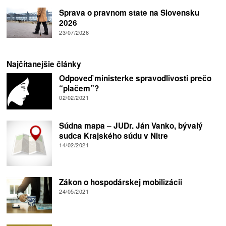
Sprava o pravnom state na Slovensku
2026
23/07/2026
Najčítanejšie články
Odpoveď ministerke spravodlivosti prečo
“plačem”?
02/02/2021
Súdna mapa – JUDr. Ján Vanko, bývalý
sudca Krajského súdu v Nitre
14/02/2021
Zákon o hospodárskej mobilizácii
24/05/2021