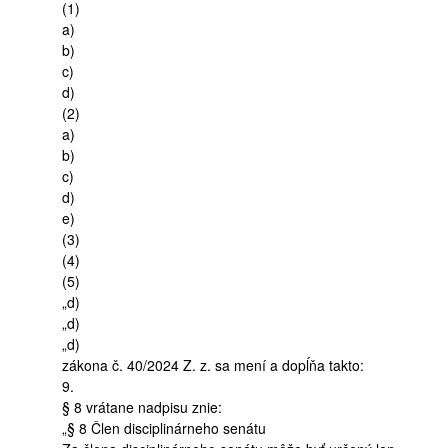
(1)
a)
b)
c)
d)
(2)
a)
b)
c)
d)
e)
(3)
(4)
(5)
„d)
„d)
„d)
zákona č. 40/2024 Z. z. sa mení a dopĺňa takto:
9.
§ 8 vrátane nadpisu znie:
„§ 8 Člen disciplinárneho senátu