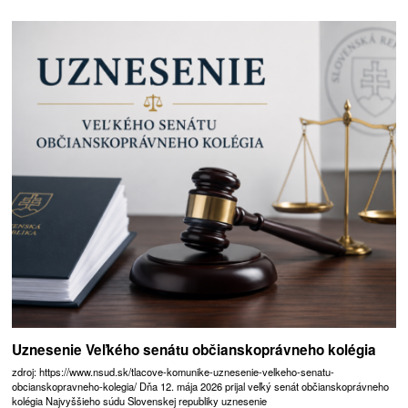
Uznesenie Veľkého senátu občianskoprávneho kolégia
zdroj: https://www.nsud.sk/tlacove-komunike-uznesenie-velkeho-senatu-
obcianskopravneho-kolegia/ Dňa 12. mája 2026 prijal veľký senát občianskoprávneho
kolégia Najvyššieho súdu Slovenskej republiky uznesenie