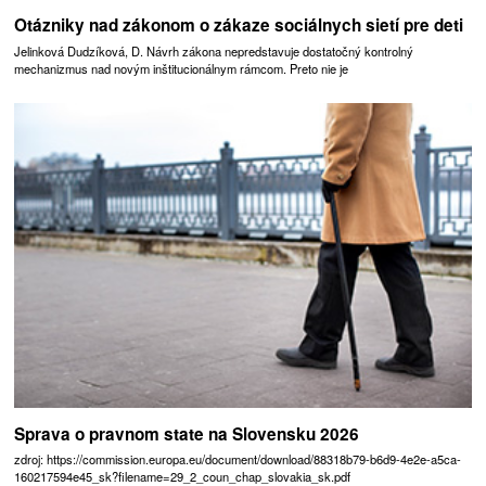
Otázniky nad zákonom o zákaze sociálnych sietí pre deti
Jelinková Dudzíková, D. Návrh zákona nepredstavuje dostatočný kontrolný
mechanizmus nad novým inštitucionálnym rámcom. Preto nie je
Sprava o pravnom state na Slovensku 2026
zdroj: https://commission.europa.eu/document/download/88318b79-b6d9-4e2e-a5ca-
160217594e45_sk?filename=29_2_coun_chap_slovakia_sk.pdf