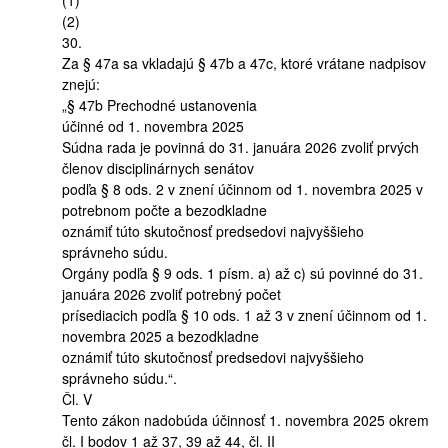
(2)
30.
Za § 47a sa vkladajú § 47b a 47c, ktoré vrátane nadpisov
znejú:
„§ 47b Prechodné ustanovenia
účinné od 1. novembra 2025
Súdna rada je povinná do 31. januára 2026 zvoliť prvých
členov disciplinárnych senátov
podľa § 8 ods. 2 v znení účinnom od 1. novembra 2025 v
potrebnom počte a bezodkladne
oznámiť túto skutočnosť predsedovi najvyššieho
správneho súdu.
Orgány podľa § 9 ods. 1 písm. a) až c) sú povinné do 31.
januára 2026 zvoliť potrebný počet
prísediacich podľa § 10 ods. 1 až 3 v znení účinnom od 1.
novembra 2025 a bezodkladne
oznámiť túto skutočnosť predsedovi najvyššieho
správneho súdu.“.
Čl. V
Tento zákon nadobúda účinnosť 1. novembra 2025 okrem
čl. I bodov 1 až 37, 39 až 44, čl. II