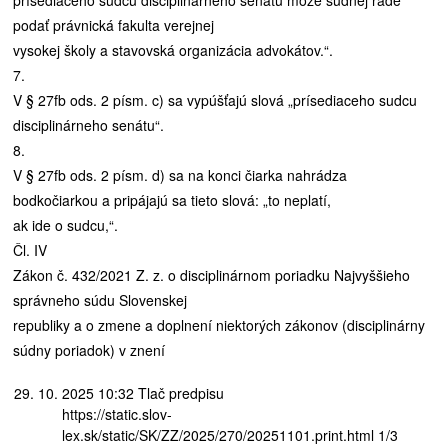
podať právnická fakulta verejnej
vysokej školy a stavovská organizácia advokátov.“.
7.
V § 27fb ods. 2 písm. c) sa vypúšťajú slová „prísediaceho sudcu
disciplinárneho senátu“.
8.
V § 27fb ods. 2 písm. d) sa na konci čiarka nahrádza
bodkočiarkou a pripájajú sa tieto slová: „to neplatí,
ak ide o sudcu,“.
Čl. IV
Zákon č. 432/2021 Z. z. o disciplinárnom poriadku Najvyššieho
správneho súdu Slovenskej
republiky a o zmene a doplnení niektorých zákonov (disciplinárny
súdny poriadok) v znení
2025 10:32 Tlač predpisu
https://static.slov-
lex.sk/static/SK/ZZ/2025/270/20251101.print.html 1/3