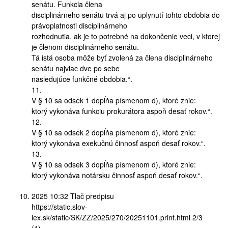
senátu. Funkcia člena
disciplinárneho senátu trvá aj po uplynutí tohto obdobia do
právoplatnosti disciplinárneho
rozhodnutia, ak je to potrebné na dokončenie veci, v ktorej
je členom disciplinárneho senátu.
Tá istá osoba môže byť zvolená za člena disciplinárneho
senátu najviac dve po sebe
nasledujúce funkčné obdobia.“.
11.
V § 10 sa odsek 1 dopĺňa písmenom d), ktoré znie:
ktorý vykonáva funkciu prokurátora aspoň desať rokov.“.
12.
V § 10 sa odsek 2 dopĺňa písmenom d), ktoré znie:
ktorý vykonáva exekučnú činnosť aspoň desať rokov.“.
13.
V § 10 sa odsek 3 dopĺňa písmenom d), ktoré znie:
ktorý vykonáva notársku činnosť aspoň desať rokov.“.
2025 10:32 Tlač predpisu
https://static.slov-
lex.sk/static/SK/ZZ/2025/270/20251101.print.html 2/3
(1)