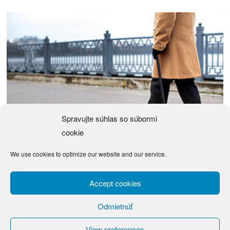
Spravujte súhlas so súbormi
cookie
We use cookies to optimize our website and our service.
Návrh zákona o justičných čakateľoch
(Návrh) Zákon z … 2026 o justičných čakateľoch a o zmene a doplnení niektorých
Accept cookies
zákonov Národná rada Slovenskej republiky sa
Odmietnúť
View preferences