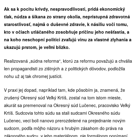
Ak sa k pocitu krivdy, nespravodlivosti, pridá ekonomický
tlak, núdza a šikana zo strany okolia, neprístupná zdravotná
starostlivosť, najmä o duševné zdravie, k násiliu voči tomu,
kto v očiach utláčaného zosobňuje príčinu jeho nešťastia, a
na koho neschopní politici zvaľujú vinu za vlastné zlyhania a
ukazujú prstom, je veľmi blízko.
Realizovaná „súdna reforma“, ktorú za reformu považujú a chvália
len propagandisti zo zištných a z politických dôvodov, podložila
nohu už aj tak chromej justícii.
V praxi jej dopad, napríklad tam, kde pôsobím ja, znamená, že
zrušený Okresný súd Veľký Krtíš, zostal na tom istom mieste,
akurát sa premenoval na Okresný súd Lučenec, pracovisko Veľký
Krtíš. Sudcovia tohto súdu sa stali sudcami Okresného súdu
Lučenec, veci boli nanovo prerozdelené na prejednanie novým
sudcom, podľa môjho názoru s hrubým zásahom do práva na
zákonného sudcu, v jeho materiálnom, nie formálnom ponímaní.