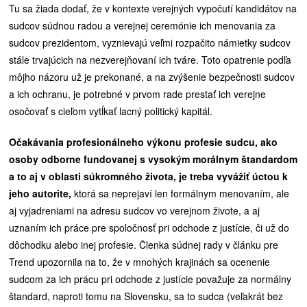
Tu sa žiada dodať, že v kontexte verejných vypočutí kandidátov na
sudcov súdnou radou a verejnej ceremónie ich menovania za
sudcov prezidentom, vyznievajú veľmi rozpačito námietky sudcov
stále trvajúcich na nezverejňovaní ich tváre. Toto opatrenie podľa
môjho názoru už je prekonané, a na zvýšenie bezpečnosti sudcov
a ich ochranu, je potrebné v prvom rade prestať ich verejne
osočovať s cieľom vytĺkať lacný politický kapitál.
Očakávania profesionálneho výkonu profesie sudcu, ako
osoby odborne fundovanej s vysokým morálnym štandardom
a to aj v oblasti súkromného života, je treba vyvážiť úctou k
jeho autorite,
ktorá sa neprejaví len formálnym menovaním, ale
aj vyjadreniami na adresu sudcov vo verejnom živote, a aj
uznaním ich práce pre spoločnosť pri odchode z justície, či už do
dôchodku alebo inej profesie. Členka súdnej rady v článku pre
Trend upozornila na to, že v mnohých krajinách sa ocenenie
sudcom za ich prácu pri odchode z justície považuje za normálny
štandard, naproti tomu na Slovensku, sa to sudca (veľakrát bez