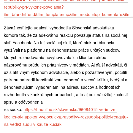
republiky-pri-vykone-povolania?
itm_brand=trend&itm_template=hp&itm_modul=top_komentare&itm_
Závažnosť tejto udalosti vyhodnotila Slovenská advokátska
komora tak, že za adekvátnu reakciu považuje status na sociálnej
sieti Facebook. Na tej sociálnej sieti, ktorú niektorí členovia
využívali na platformu na dehonestáciu práce určitých sudcov,
ktorých rozhodovanie nevyhovovalo ich klientom alebo
názorovému prúdu ich priaznivcov v médiách. Aj ďalší advokáti, či
už s aktívnym výkonom advokácie, alebo s pozastaveným, pocítili
potrebu nahradiť konštruktívnu, odbornú a vecnú kritiku, tvrdými a
dehonestujúcimi vyjadreniami na adresu sudcov a hodnotiť ich
rozhodnutia v konkrétnych prípadoch, a to aj bez náležitej znalosti
spisu a odôvodnenia
rozsudku.
https://hnonline.sk/slovensko/96084015-verim-ze-
kocner-si-napokon-vypocuje-spravodlivy-rozsudok-politici-reaguju-
na-vedikt-sudu-v-kauze-kuciak