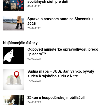
sociálnych sietí pre deti
03/08/2026
Sprava o pravnom state na Slovensku
2026
23/07/2026
Najčítanejšie články
Odpoveď ministerke spravodlivosti prečo
“plačem”?
02/02/2021
Súdna mapa – JUDr. Ján Vanko, bývalý
sudca Krajského súdu v Nitre
14/02/2021
Zákon o hospodárskej mobilizácii
24/05/2021