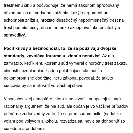
trestnému činu a odôvodňuje, že nemá zákonom aprobovaný
dôvod na ich mimoriadne zníženie. Takýto argument pri
schopnosti znížiť aj hroziaci desaťročný nepodmienečný trest na
trest podmienečný, občan nemôže akceptovať ako prijateľný a
spravodlivý.
Pocit krivdy a bezmocnosti, to, že sa používajú dvojaké
štandardy, vyvoláva frustráciu, zlosť a nenávisť.
Až ma
zamrazilo, keď klient, ktorému súd vymeral dlhoročný trest zákazu
činnosti nezohľadniac žiadnu poľahčujúcu okolnosť a
nekompromisne dodržiac literu zákona, povedal, že takýto
sudcovia by sa mali variť vo vlastnej šťave.
V spoločenskej atmosfére, ktorú sme stvorili, neupokojí situáciu
racionálny argument, že nie súd, ale občan je vo väčšine prípadov
primárne zodpovedný za to, že sa pred súdom ocitol (sadol za
volant pod vplyvom alkoholu, rozvádza sa, nevie sa dohodnúť so
susedom a podobne).