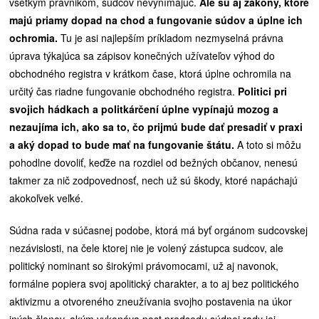
všetkým právnikom, sudcov nevynímajúc.
Ale sú aj zákony, ktoré
majú priamy dopad na chod a fungovanie súdov a úplne ich
ochromia.
Tu je asi najlepším príkladom nezmyselná právna
úprava týkajúca sa zápisov konečných užívateľov výhod do
obchodného registra v krátkom čase, ktorá úplne ochromila na
určitý čas riadne fungovanie obchodného registra.
Politici pri
svojich hádkach a politkárčení úplne vypínajú mozog a
nezaujíma ich, ako sa to, čo prijmú bude dať presadiť v praxi
a aký dopad to bude mať na fungovanie štátu.
A toto si môžu
pohodlne dovoliť, keďže na rozdiel od bežných občanov, nenesú
takmer za nič zodpovednosť, nech už sú škody, ktoré napáchajú
akokoľvek veľké.
Súdna rada v súčasnej podobe, ktorá má byť orgánom sudcovskej
nezávislosti, na čele ktorej nie je volený zástupca sudcov, ale
politický nominant so širokými právomocami, už aj navonok,
formálne popiera svoj apolitický charakter, a to aj bez politického
aktivizmu a otvoreného zneužívania svojho postavenia na úkor