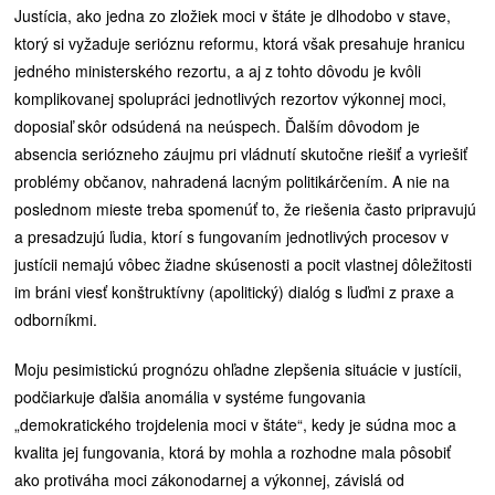
Justícia, ako jedna zo zložiek moci v štáte je dlhodobo v stave,
ktorý si vyžaduje serióznu reformu, ktorá však presahuje hranicu
jedného ministerského rezortu, a aj z tohto dôvodu je kvôli
komplikovanej spolupráci jednotlivých rezortov výkonnej moci,
doposiaľ skôr odsúdená na neúspech. Ďalším dôvodom je
absencia seriózneho záujmu pri vládnutí skutočne riešiť a vyriešiť
problémy občanov, nahradená lacným politikárčením. A nie na
poslednom mieste treba spomenúť to, že riešenia často pripravujú
a presadzujú ľudia, ktorí s fungovaním jednotlivých procesov v
justícii nemajú vôbec žiadne skúsenosti a pocit vlastnej dôležitosti
im bráni viesť konštruktívny (apolitický) dialóg s ľuďmi z praxe a
odborníkmi.
Moju pesimistickú prognózu ohľadne zlepšenia situácie v justícii,
podčiarkuje ďalšia anomália v systéme fungovania
„demokratického trojdelenia moci v štáte“, kedy je súdna moc a
kvalita jej fungovania, ktorá by mohla a rozhodne mala pôsobiť
ako protiváha moci zákonodarnej a výkonnej, závislá od