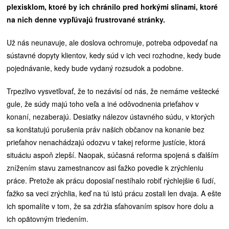
plexisklom, ktoré by ich chránilo pred horkými slinami, ktoré
na nich denne vypľúvajú frustrované stránky.
Už nás neunavuje, ale doslova ochromuje, potreba odpovedať na
sústavné dopyty klientov, kedy súd v ich veci rozhodne, kedy bude
pojednávanie, kedy bude vydaný rozsudok a podobne.
Trpezlivo vysvetľovať, že to nezávisí od nás, že nemáme veštecké
gule, že súdy majú toho veľa a iné odôvodnenia prieťahov v
konaní, nezaberajú. Desiatky nálezov ústavného súdu, v ktorých
sa konštatujú porušenia práv našich občanov na konanie bez
prieťahov nenachádzajú odozvu v takej reforme justície, ktorá
situáciu aspoň zlepší. Naopak, súčasná reforma spojená s ďalším
znížením stavu zamestnancov asi ťažko povedie k zrýchleniu
práce. Pretože ak prácu doposiaľ nestíhalo robiť rýchlejšie 6 ľudí,
ťažko sa veci zrýchlia, keď na tú istú prácu zostali len dvaja. A ešte
ich spomalíte v tom, že sa zdržia sťahovaním spisov hore dolu a
ich opätovným triedením.