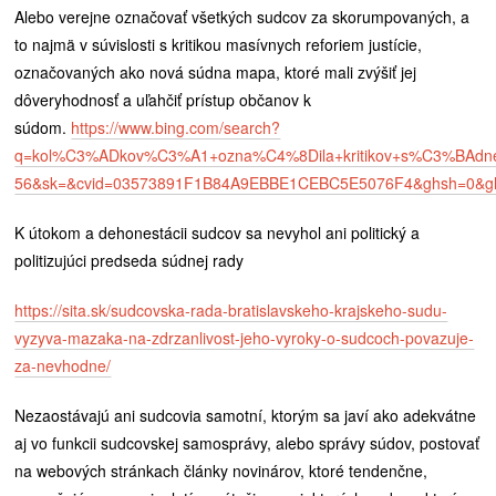
Alebo verejne označovať všetkých sudcov za skorumpovaných, a
to najmä v súvislosti s kritikou masívnych reforiem justície,
označovaných ako nová súdna mapa, ktoré mali zvýšiť jej
dôveryhodnosť a uľahčiť prístup občanov k
súdom.
https://www.bing.com/search?
q=kol%C3%ADkov%C3%A1+ozna%C4%8Dila+kritikov+s%C3%BAdn
56&sk=&cvid=03573891F1B84A9EBBE1CEBC5E5076F4&ghsh=0&gh
K útokom a dehonestácii sudcov sa nevyhol ani politický a
politizujúci predseda súdnej rady
https://sita.sk/sudcovska-rada-bratislavskeho-krajskeho-sudu-
vyzyva-mazaka-na-zdrzanlivost-jeho-vyroky-o-sudcoch-povazuje-
za-nevhodne/
Nezaostávajú ani sudcovia samotní, ktorým sa javí ako adekvátne
aj vo funkcii sudcovskej samosprávy, alebo správy súdov, postovať
na webových stránkach články novinárov, ktoré tendenčne,