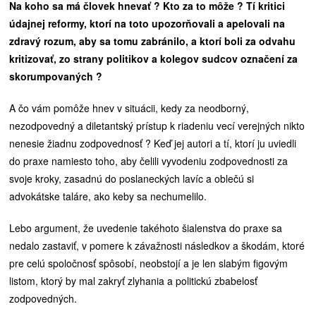
Na koho sa má človek hnevať ? Kto za to môže ? Tí kritici
údajnej reformy, ktorí na toto upozorňovali a apelovali na
zdravý rozum, aby sa tomu zabránilo, a ktorí boli za odvahu
kritizovať, zo strany politikov a kolegov sudcov označení za
skorumpovaných ?
A čo vám pomôže hnev v situácii, kedy za neodborný,
nezodpovedný a diletantský prístup k riadeniu vecí verejných nikto
nenesie žiadnu zodpovednosť ? Keď jej autori a tí, ktorí ju uviedli
do praxe namiesto toho, aby čelili vyvodeniu zodpovednosti za
svoje kroky, zasadnú do poslaneckých lavíc a oblečú si
advokátske taláre, ako keby sa nechumelilo.
Lebo argument, že uvedenie takéhoto šialenstva do praxe sa
nedalo zastaviť, v pomere k závažnosti následkov a škodám, ktoré
pre celú spoločnosť spôsobí, neobstojí a je len slabým figovým
listom, ktorý by mal zakryť zlyhania a politickú zbabelosť
zodpovedných.