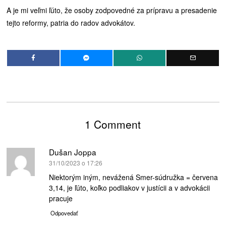
A je mi veľmi ľúto, že osoby zodpovedné za prípravu a presadenie
tejto reformy, patria do radov advokátov.
1 Comment
Dušan Joppa
píše:
31/10/2023 o 17:26
Niektorým iným, nevážená Smer-súdružka = červena
3,14, je ľúto, koľko podliakov v justícii a v advokácii
pracuje
Odpovedať