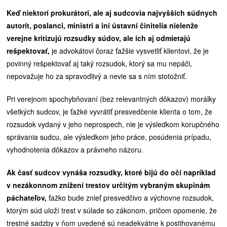
Keď niektorí prokurátori, ale aj sudcovia najvyšších súdnych
autorít, poslanci, ministri a iní ústavní činitelia nielenže
verejne kritizujú rozsudky súdov, ale ich aj odmietajú
rešpektovať,
je advokátovi čoraz ťažšie vysvetliť klientovi, že je
povinný rešpektovať aj taký rozsudok, ktorý sa mu nepáči,
nepovažuje ho za spravodlivý a nevie sa s ním stotožniť.
Pri verejnom spochybňovaní (bez relevantných dôkazov) morálky
všetkých sudcov, je ťažké vyvrátiť presvedčenie klienta o tom, že
rozsudok vydaný v jeho neprospech, nie je výsledkom korupčného
správania sudcu, ale výsledkom jeho práce, posúdenia prípadu,
vyhodnotenia dôkazov a právneho názoru.
Ak časť sudcov vynáša rozsudky, ktoré bijú do očí napríklad
v nezákonnom znížení trestov určitým vybraným skupinám
páchateľov,
ťažko bude znieť presvedčivo a výchovne rozsudok,
ktorým súd uloží trest v súlade so zákonom, pričom opomenie, že
trestné sadzby v ňom uvedené sú neadekvátne k postihovanému