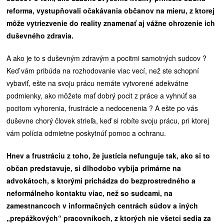
reforma, vystupňovali očakávania občanov na mieru, z ktorej
môže vytriezvenie do reality znamenať aj vážne ohrozenie ich
duševného zdravia.
A ako je to s duševným zdravým a pocitmi samotných sudcov ?
Keď vám pribúda na rozhodovanie viac vecí, než ste schopní
vybaviť, ešte na svoju prácu nemáte vytvorené adekvátne
podmienky, ako môžete mať dobrý pocit z práce a vyhnúť sa
pocitom vyhorenia, frustrácie a nedocenenia ? A ešte po vás
duševne chorý človek strieľa, keď si robíte svoju prácu, pri ktorej
vám polícia odmietne poskytnúť pomoc a ochranu.
Hnev a frustráciu z toho, že justícia nefunguje tak, ako si to
občan predstavuje, si dlhodobo vybíja primárne na
advokátoch, s ktorými prichádza do bezprostredného a
neformálneho kontaktu viac, než so sudcami, na
zamestnancoch v informačných centrách súdov a iných
„prepážkových“ pracovníkoch, z ktorých nie všetci sedia za