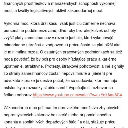
finančných prostriedkov a manažérskych schopností výkonnej
moci, a kvality legislatívnych aktivít zákonodarnej moci.
Výkonná moc, ktorá drží kasu, však justíciu zámerne necháva
personálne poddimenzovanú, dlhé roky bez akejkoľvek ochoty
zvýšiť platy zamestnancov v rezorte justície, ktorí vykonávajú
mimoriadne náročnú a zodpovednú prácu často za plat nižší ako
je minimálna mzda. O ostatných pracovných podmienkach sa tiež
nedá povedať, že by boli pre osoby hľadajúce prácu a kariérne
uplatnenie, atraktívne. Protesty, štrajkové pohotovosti a iné signály
zo strany zamestnancov zostali nepovšimnuté a (nielen) pre
advokáta z praxe je desivé počuť, že sú sudcovia, ktorí nemajú
asistentky a rozsudky si píšu sami ! Vypočujte si rozhovor so
šéfkou odborov
https://www.youtube.com/watch?v=oxYqkAae8C4
Zákonodarná moc prijímaním obrovského množstva zbytočných,
nepremyslených zákonov bez seriózneho pripomienkového
konania a spoľahlivých dopadových štúdií a dát, sťažuje prácu