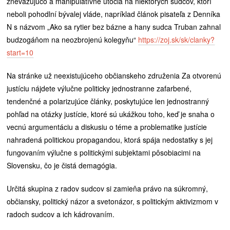
znevažujúco a manipulatívne útočia na niektorých sudcov, ktorí
neboli pohodlní bývalej vláde, napríklad článok pisateľa z Denníka
N s názvom „Ako sa rytier bez bázne a hany sudca Truban zahnal
budzogáňom na neozbrojenú kolegyňu“
https://zoj.sk/sk/clanky?
start=10
Na stránke už neexistujúceho občianskeho združenia Za otvorenú
justíciu nájdete výlučne politicky jednostranne zafarbené,
tendenčné a polarizujúce články, poskytujúce len jednostranný
pohľad na otázky justície, ktoré sú ukážkou toho, keď je snaha o
vecnú argumentáciu a diskusiu o téme a problematike justície
nahradená politickou propagandou, ktorá spája nedostatky s jej
fungovaním výlučne s politickými subjektami pôsobiacimi na
Slovensku, čo je čistá demagógia.
Určitá skupina z radov sudcov si zamieňa právo na súkromný,
občiansky, politický názor a svetonázor, s politickým aktivizmom v
radoch sudcov a ich kádrovaním.