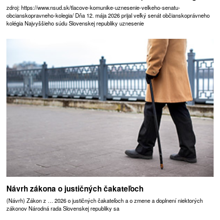
zdroj: https://www.nsud.sk/tlacove-komunike-uznesenie-velkeho-senatu-
obcianskopravneho-kolegia/ Dňa 12. mája 2026 prijal veľký senát občianskoprávneho
kolégia Najvyššieho súdu Slovenskej republiky uznesenie
Návrh zákona o justičných čakateľoch
(Návrh) Zákon z … 2026 o justičných čakateľoch a o zmene a doplnení niektorých
zákonov Národná rada Slovenskej republiky sa