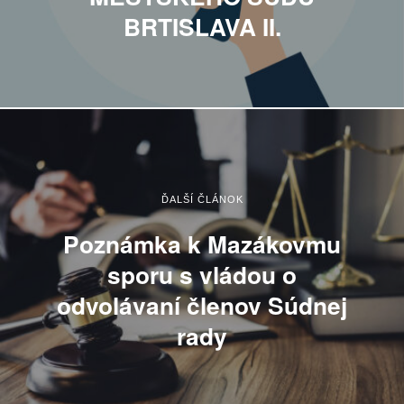
BRTISLAVA II.
ĎALŠÍ ČLÁNOK
Poznámka k Mazákovmu
sporu s vládou o
odvolávaní členov Súdnej
rady