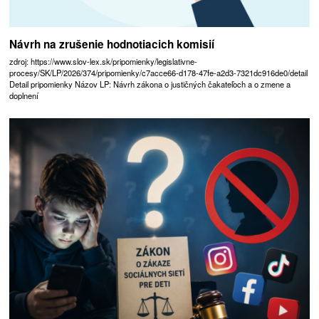
Návrh na zrušenie hodnotiacich komisií
zdroj: https://www.slov-lex.sk/pripomienky/legislativne-
procesy/SK/LP/2026/374/pripomienky/c7acce66-d178-47fe-a2d3-7321dc916de0/detail
Detail pripomienky Názov LP: Návrh zákona o justičných čakateľoch a o zmene a
doplnení