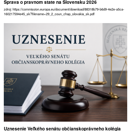
Sprava o pravnom state na Slovensku 2026
zdroj: https://commission.europa.eu/document/download/88318b79-b6d9-4e2e-a5ca-
160217594e45_sk?filename=29_2_coun_chap_slovakia_sk.pdf
Uznesenie Veľkého senátu občianskoprávneho kolégia