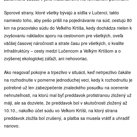
Sporové strany, ktoré všetky bývajú a sídlia v Lučenci, takto
namiesto toho, aby pešo prišli na pojednávanie na súd, cestujú 80
km na pracovisko súdu do Veľkého Krtíša, kedy dochádza nielen k
zvyšovaniu nákladov sporu na cestovnom pre všetkých, oveľa
väčšej časovej náročnosti a strate času pre všetkých, o kvalite
infraštruktúry – cesty medzi Lučencom a Veľkým Krtíšom a o
zvýšenej ekologickej záťaži, ani nehovoriac.
Ako reagovať pokojne a trpezlivo v situácii, keď netrpezlivo čakáte
na rozhodnutie v pomerne jednoduchej veci, kedy k rozhodnutiu je
potrebné už len zabezpečenie znaleckého posudku na ocenenie
nehnuteľnosti, na ktorú mal byť preddavok protistranou zložený už
máji, ale sa dozviete, že preddavok bol v skutočnosti zložený až
10.10., nakoľko účet súdu vo Veľkom Krtíši, na ktorý strana
preddavok zložila bol zrušený, a platba sa musela vrátiť a uhradiť
nanovo.