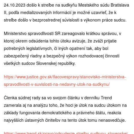
24.10.2023 došlo k streľbe na sudkyňu Mestského súdu Bratislava
II, podľa medializovaných informácií je možné uzavrieť, že k
streľbe došlo v bezprostrednej súvislosti s výkonom práce sudcu.
Ministerstvo spravodlivosti SR zareagovalo krátkou správou, v
ktorej okrem odsúdenia tohto útoku avizuje, že zváži prijatie
potrebných legislatívnych, či iných opatrení tak, aby bol
zabezpečený riadny a bezpečný výkon rozhodovacej činnosti
všetkých sudcov Slovenskej republiky.
https://www.justice.gov.sk/tlacovespravy/stanovisko-ministerstva-
spravodlivosti-v-suvislosti-na-nedavny-utok-na-sudkynu/
Členka súdnej rady sa vo svojom článku v denníku Trend
zamerala aj na analýzu toho, že hoci je útok na sudcu útokom na
základy fungovania demokratického a právneho štátu, reakcia
najvyšších ústavných činiteľov na tento útok tomu nenasvedčuje.
https://www.trend.sk/pravo/odsudenie-strelby-sudkynu-slovenskej-