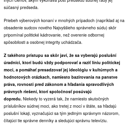
iných členov, akým vykonáva post predsedu súdnej rady jej
súčasný predseda.
Priebeh výberových konaní v mnohých prípadoch (napríklad aj na
obsadenie sudcov nového Najvyššieho správneho súdu) skôr
pripomínal politické kádrovanie, než overenie odbornej
spôsobilosti a osobnej integrity uchádzača.
Z takéhoto prístupu sa skôr javí, že sa vyberajú poslušní
úradníci, ktorí budú vždy podporovať a raziť líniu politickej
moci, a pomáhať presadzovať jej ideológiu v kultúrnych a
hodnotových otázkach, namiesto bazírovania na panstve
práva, rovnosti pred zákonom a hľadania spravodlivých
právnych riešení, ktorí spoločnosť posúvajú
dopredu.
Niekedy to vyzerá tak, že namiesto skutočných
príslušníkov súdnej moci, ako tretej z mocí v štáte, sa hľadajú
poslušní lokaji, vyznačujúci sa tým jediným správnym názorom,
čítajúci tie správne denníky a sledujúci správnu televíziu.