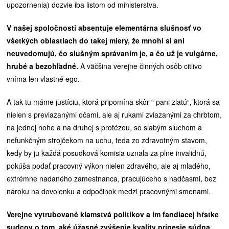
upozornenia) dozvie iba listom od ministerstva.
V našej spoločnosti absentuje elementárna slušnosť vo
všetkých oblastiach do takej miery, že mnohí si ani
neuvedomujú, čo slušným správaním je, a čo už je vulgárne,
hrubé a bezohľadné.
A väčšina verejne činných osôb citlivo
vníma len vlastné ego.
A tak tu máme justíciu, ktorá pripomína skôr “ pani zlatú“, ktorá sa
nielen s previazanými očami, ale aj rukami zviazanými za chrbtom,
na jednej nohe a na druhej s protézou, so slabým sluchom a
nefunkčným strojčekom na uchu, teda zo zdravotným stavom,
kedy by ju každá posudková komisia uznala za plne invalidnú,
pokúša podať pracovný výkon nielen zdravého, ale aj mladého,
extrémne nadaného zamestnanca, pracujúceho s nadčasmi, bez
nároku na dovolenku a odpočinok medzi pracovnými smenami.
Verejne vytrubované klamstvá politikov a im fandiacej hŕstke
sudcov o tom, aké úžasné zvýšenie kvality prinesie súdna