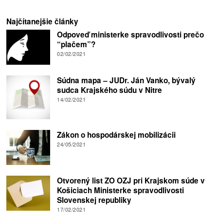
Najčítanejšie články
Odpoveď ministerke spravodlivosti prečo
“plačem”?
02/02/2021
Súdna mapa – JUDr. Ján Vanko, bývalý
sudca Krajského súdu v Nitre
14/02/2021
Zákon o hospodárskej mobilizácii
24/05/2021
Otvorený list ZO OZJ pri Krajskom súde v
Košiciach Ministerke spravodlivosti
Slovenskej republiky
17/02/2021