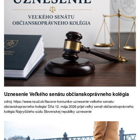
Uznesenie Veľkého senátu občianskoprávneho kolégia
zdroj: https://www.nsud.sk/tlacove-komunike-uznesenie-velkeho-senatu-
obcianskopravneho-kolegia/ Dňa 12. mája 2026 prijal veľký senát občianskoprávneho
kolégia Najvyššieho súdu Slovenskej republiky uznesenie