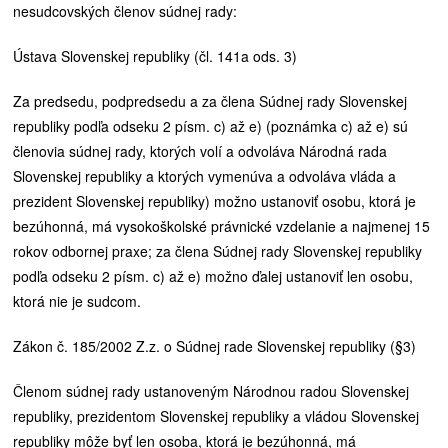
nesudcovských členov súdnej rady:
Ústava Slovenskej republiky (čl. 141a ods. 3)
Za predsedu, podpredsedu a za člena Súdnej rady Slovenskej
republiky podľa odseku 2 písm. c) až e) (poznámka c) až e) sú
členovia súdnej rady, ktorých volí a odvoláva Národná rada
Slovenskej republiky a ktorých vymenúva a odvoláva vláda a
prezident Slovenskej republiky) možno ustanoviť osobu, ktorá je
bezúhonná, má vysokoškolské právnické vzdelanie a najmenej 15
rokov odbornej praxe; za člena Súdnej rady Slovenskej republiky
podľa odseku 2 písm. c) až e) možno ďalej ustanoviť len osobu,
ktorá nie je sudcom.
Zákon č. 185/2002 Z.z. o Súdnej rade Slovenskej republiky (§3)
Členom súdnej rady ustanoveným Národnou radou Slovenskej
republiky, prezidentom Slovenskej republiky a vládou Slovenskej
republiky môže byť len osoba, ktorá je bezúhonná, má