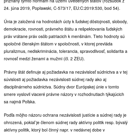
priznaný týmto normám na území uvedených štátov (rozsudok z
24. júna 2019, Popławski, C-573/17, EU:C:2019:530, bod 54).
Únia je založená na hodnotách úcty k ľudskej dôstojnosti, slobody,
demokracie, rovnosti, právneho štátu a rešpektovania ľudských
práv vrátane práv osôb patriacich k menšinám. Tieto hodnoty sú
spoločné členským štátom v spoločnosti, v ktorej prevláda
pluralizmus, nediskriminácia, tolerancia, spravodlivosť, solidarita a
rovnosť medzi ženami a mužmi (čl. 2 ZEU).
Právny štát definuje aj požiadavka na nezávislosť súdnictva a v tej
súvislosti aj požiadavka nezávislosti súdnej rady ako aj
disciplinárneho súdnictva. Súdny dvor Európskej únie v tomto
smere vyslovil viaceré právne názory v rozhodnutiach týkajúcich
sa najmä Poľska.
Podľa môjho názoru ochrana nezávislosti justície a súdnej rady je
ohrozená, pokiaľ je členom súdnej rady aktívny politik resp. bývalý
aktívny politik, ktorý bol činný napr. v nedávnej dobe v