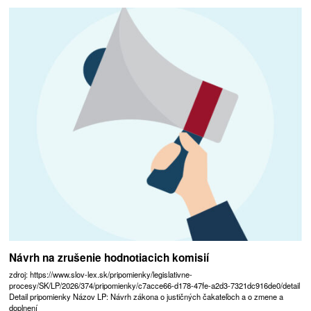
Návrh na zrušenie hodnotiacich komisií
zdroj: https://www.slov-lex.sk/pripomienky/legislativne-
procesy/SK/LP/2026/374/pripomienky/c7acce66-d178-47fe-a2d3-7321dc916de0/detail
Detail pripomienky Názov LP: Návrh zákona o justičných čakateľoch a o zmene a
doplnení