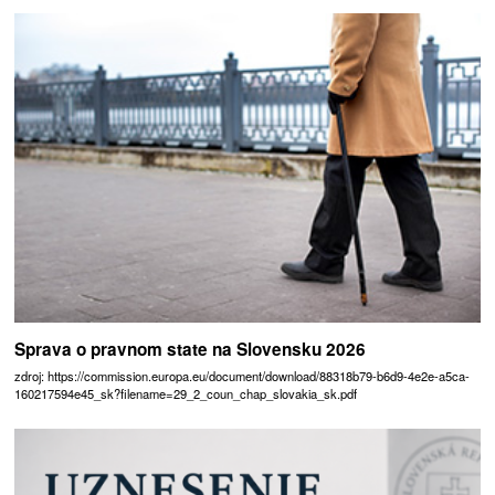
Sprava o pravnom state na Slovensku 2026
zdroj: https://commission.europa.eu/document/download/88318b79-b6d9-4e2e-a5ca-
160217594e45_sk?filename=29_2_coun_chap_slovakia_sk.pdf