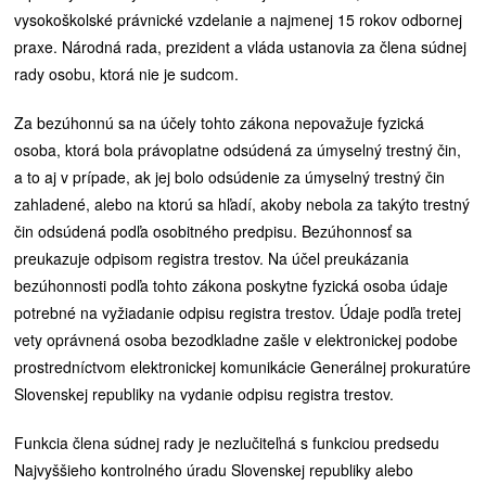
vysokoškolské právnické vzdelanie a najmenej 15 rokov odbornej
praxe. Národná rada, prezident a vláda ustanovia za člena súdnej
rady osobu, ktorá nie je sudcom.
Za bezúhonnú sa na účely tohto zákona nepovažuje fyzická
osoba, ktorá bola právoplatne odsúdená za úmyselný trestný čin,
a to aj v prípade, ak jej bolo odsúdenie za úmyselný trestný čin
zahladené, alebo na ktorú sa hľadí, akoby nebola za takýto trestný
čin odsúdená podľa osobitného predpisu. Bezúhonnosť sa
preukazuje odpisom registra trestov. Na účel preukázania
bezúhonnosti podľa tohto zákona poskytne fyzická osoba údaje
potrebné na vyžiadanie odpisu registra trestov. Údaje podľa tretej
vety oprávnená osoba bezodkladne zašle v elektronickej podobe
prostredníctvom elektronickej komunikácie Generálnej prokuratúre
Slovenskej republiky na vydanie odpisu registra trestov.
Funkcia člena súdnej rady je nezlučiteľná s funkciou predsedu
Najvyššieho kontrolného úradu Slovenskej republiky alebo