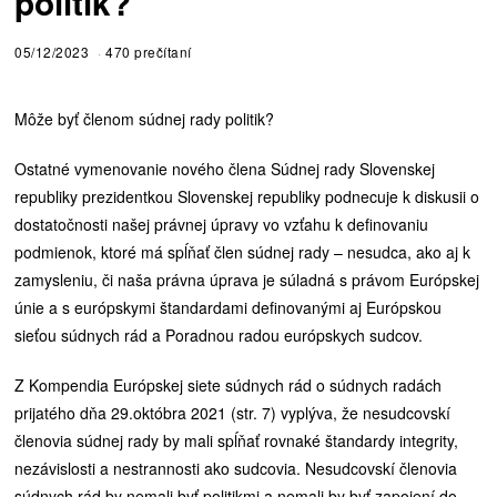
politik?
05/12/2023
470 prečítaní
Môže byť členom súdnej rady politik?
Ostatné vymenovanie nového člena Súdnej rady Slovenskej
republiky prezidentkou Slovenskej republiky podnecuje k diskusii o
dostatočnosti našej právnej úpravy vo vzťahu k definovaniu
podmienok, ktoré má spĺňať člen súdnej rady – nesudca, ako aj k
zamysleniu, či naša právna úprava je súladná s právom Európskej
únie a s európskymi štandardami definovanými aj Európskou
sieťou súdnych rád a Poradnou radou európskych sudcov.
Z Kompendia Európskej siete súdnych rád o súdnych radách
prijatého dňa 29.októbra 2021 (str. 7) vyplýva, že nesudcovskí
členovia súdnej rady by mali spĺňať rovnaké štandardy integrity,
nezávislosti a nestrannosti ako sudcovia. Nesudcovskí členovia
súdnych rád by nemali byť politikmi a nemali by byť zapojení do