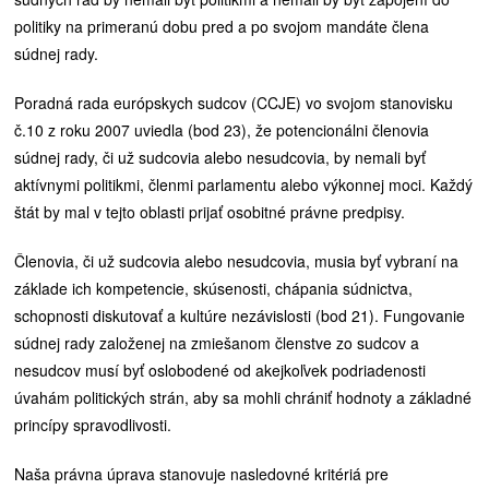
politiky na primeranú dobu pred a po svojom mandáte člena
súdnej rady.
Poradná rada európskych sudcov (CCJE) vo svojom stanovisku
č.10 z roku 2007 uviedla (bod 23), že potencionálni členovia
súdnej rady, či už sudcovia alebo nesudcovia, by nemali byť
aktívnymi politikmi, členmi parlamentu alebo výkonnej moci. Každý
štát by mal v tejto oblasti prijať osobitné právne predpisy.
Členovia, či už sudcovia alebo nesudcovia, musia byť vybraní na
základe ich kompetencie, skúsenosti, chápania súdnictva,
schopnosti diskutovať a kultúre nezávislosti (bod 21). Fungovanie
súdnej rady založenej na zmiešanom členstve zo sudcov a
nesudcov musí byť oslobodené od akejkoľvek podriadenosti
úvahám politických strán, aby sa mohli chrániť hodnoty a základné
princípy spravodlivosti.
Naša právna úprava stanovuje nasledovné kritériá pre