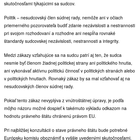
skutočnosťami týkajúcimi sa sudcov.
Politik – nesudcovský člen súdnej rady, nemôže ani v očiach
priemerného pozorovateľa budiť zdanie nezávislosti a nestrannosti
pri svojom rozhodovaní a rozhodne ani nespĺňa rovnaké
štandardy sudcovskej nezávislosti, nestrannosti a integrity.
Medzi zákazy vzťahujúce sa na sudcu patrí aj ten, že sudca
nesmie byť členom žiadnej politickej strany ani politického hnutia,
ani vykonávať aktívnu politickú činnosť v politických stranách alebo
v politických hnutiach. Rovnaký zákaz by sa mal vzťahovať aj na
nesudcovských členov súdnej rady.
Pokiaľ tento zákaz nevyplýva z vnútroštátnej úpravy, je podľa
môjho názoru možné dospieť k takémuto výkladu odkazom na
hodnotu právneho štátu chránenú právom EU.
Pri najbližšej konzultácii o stave právneho štátu bude potrebné
Európsku komisiu oboznámiť s vyššie uvedenými skutočnosťami.