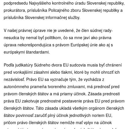
podpredsedu Najvyššieho kontrolného úradu Slovenskej republiky,
prokurátora, príslušníka Policajného zboru Slovenskej republiky a
príslušníka Slovenskej informačnej služby.
V našej právnej úprave nie je uvedené, že člen súdnej rady-
nesudca by nemal byť politikom, čo sa mne javí ako právna
úprava nekorešpondujúca s právom Európskej únie ako aj s
európskymi štandardami.
Podľa judikatúry Súdneho dvora EU sudcovia musia byť chránení
pred vonkajšími zásahmi alebo tlakmi, ktoré by mohli ohroziť ich
nezávislosť. Právo EU sa vyznačuje tým, že vychádza z
autonómneho prameňa tvoreného zmluvami, má prednosť pred
právom členských štátov a má priamy účinok. Zásada prednosti
práva EU zakotvuje prednostné postavenie práva EU pred právom
členských štátov. Táto zásada ukladá všetkým orgánom členských
štátov povinnosť zaručiť plný účinok jednotlivých noriem EU,
pričom právo členských štátov nemôže mať vplyv na účinok