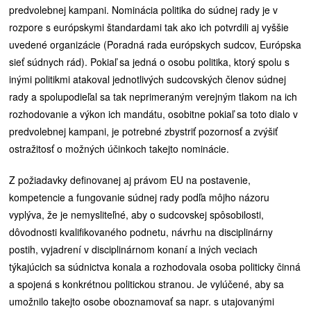
predvolebnej kampani. Nominácia politika do súdnej rady je v
rozpore s európskymi štandardami tak ako ich potvrdili aj vyššie
uvedené organizácie (Poradná rada európskych sudcov, Európska
sieť súdnych rád). Pokiaľ sa jedná o osobu politika, ktorý spolu s
inými politikmi atakoval jednotlivých sudcovských členov súdnej
rady a spolupodieľal sa tak neprimeraným verejným tlakom na ich
rozhodovanie a výkon ich mandátu, osobitne pokiaľ sa toto dialo v
predvolebnej kampani, je potrebné zbystriť pozornosť a zvýšiť
ostražitosť o možných účinkoch takejto nominácie.
Z požiadavky definovanej aj právom EU na postavenie,
kompetencie a fungovanie súdnej rady podľa môjho názoru
vyplýva, že je nemysliteľné, aby o sudcovskej spôsobilosti,
dôvodnosti kvalifikovaného podnetu, návrhu na disciplinárny
postih, vyjadrení v disciplinárnom konaní a iných veciach
týkajúcich sa súdnictva konala a rozhodovala osoba politicky činná
a spojená s konkrétnou politickou stranou. Je vylúčené, aby sa
umožnilo takejto osobe oboznamovať sa napr. s utajovanými