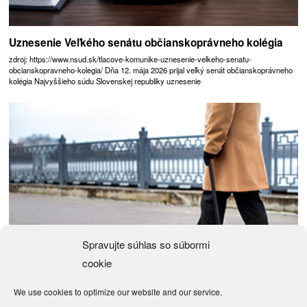
Uznesenie Veľkého senátu občianskoprávneho kolégia
zdroj: https://www.nsud.sk/tlacove-komunike-uznesenie-velkeho-senatu-
obcianskopravneho-kolegia/ Dňa 12. mája 2026 prijal veľký senát občianskoprávneho
kolégia Najvyššieho súdu Slovenskej republiky uznesenie
Spravujte súhlas so súbormi
cookie
We use cookies to optimize our website and our service.