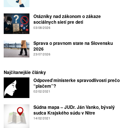
Otázniky nad zákonom o zákaze
sociálnych sietí pre deti
03/08/2026
Sprava o pravnom state na Slovensku
2026
23/07/2026
Najčítanejšie články
Odpoveď ministerke spravodlivosti prečo
“plačem”?
02/02/2021
Súdna mapa – JUDr. Ján Vanko, bývalý
sudca Krajského súdu v Nitre
14/02/2021