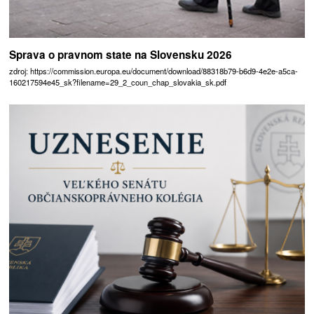
Sprava o pravnom state na Slovensku 2026
zdroj: https://commission.europa.eu/document/download/88318b79-b6d9-4e2e-a5ca-
160217594e45_sk?filename=29_2_coun_chap_slovakia_sk.pdf