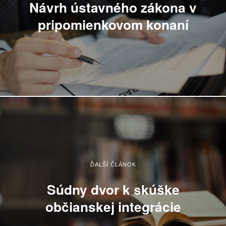
Návrh ústavného zákona v
pripomienkovom konaní
ĎALŠÍ ČLÁNOK
Súdny dvor k skúške
občianskej integrácie