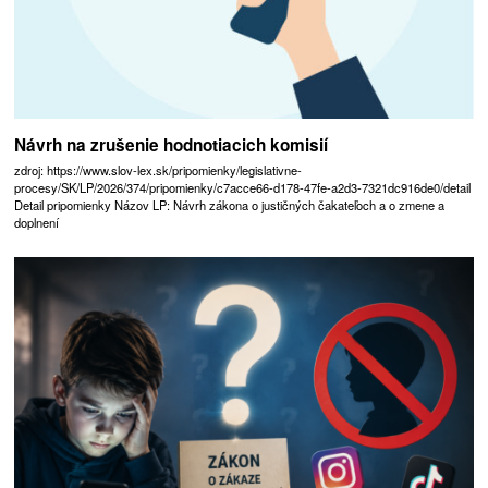
Návrh na zrušenie hodnotiacich komisií
zdroj: https://www.slov-lex.sk/pripomienky/legislativne-
procesy/SK/LP/2026/374/pripomienky/c7acce66-d178-47fe-a2d3-7321dc916de0/detail
Detail pripomienky Názov LP: Návrh zákona o justičných čakateľoch a o zmene a
doplnení