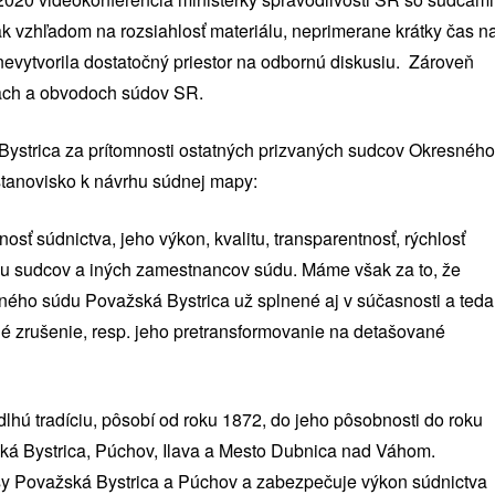
k vzhľadom na rozsiahlosť materiálu, neprimerane krátky čas n
vytvorila dostatočný priestor na odbornú diskusiu. Zároveň
ach a obvodoch súdov SR.
strica za prítomnosti ostatných prizvaných sudcov Okresného
stanovisko k návrhu súdnej mapy:
ť súdnictva, jeho výkon, kvalitu, transparentnosť, rýchlosť
cu sudcov a iných zamestnancov súdu. Máme však za to, že
sného súdu Považská Bystrica už splnené aj v súčasnosti a teda
é zrušenie, resp. jeho pretransformovanie na detašované
hú tradíciu, pôsobí od roku 1872, do jeho pôsobnosti do roku
ská Bystrica, Púchov, Ilava a Mesto Dubnica nad Váhom.
esy Považská Bystrica a Púchov a zabezpečuje výkon súdnictva