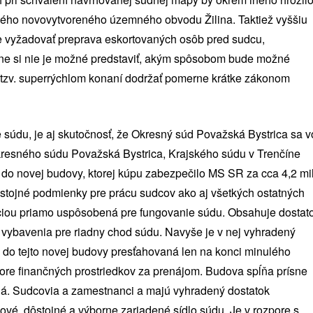
okého novovytvoreného územného obvodu Žilina. Taktiež vyššiu
e vyžadovať preprava eskortovaných osôb pred sudcu,
lne si nie je možné predstaviť, akým spôsobom bude možné
v tzv. superrýchlom konaní dodržať pomerne krátke zákonom
súdu, je aj skutočnosť, že Okresný súd Považská Bystrica sa v
kresného súdu Považská Bystrica, Krajského súdu v Trenčíne
l do novej budovy, ktorej kúpu zabezpečilo MS SR za cca 4,2 mil
ôstojné podmienky pre prácu sudcov ako aj všetkých ostatných
kciou priamo uspôsobená pre fungovanie súdu. Obsahuje dostat
o vybavenia pre riadny chod súdu. Navyše je v nej vyhradený
la do tejto novej budovy presťahovaná len na konci minulého
ore finančných prostriedkov za prenájom. Budova spĺňa prísne
aná. Sudcovia a zamestnanci a majú vyhradený dostatok
ové, dôstojné a výborne zariadené sídlo súdu. Je v rozpore s