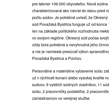
pre takmer 106.000 obyvateľov. Nová súdna
charakterizovaná ako návrat do stavu pred r
počtu súdov. Je potrebné uviesť, že Okresný
súd Považská Bystrica funguje už od konca 1
len na základe politického rozhodnutia niekto
vo svojom regióne. Okresný súd počas svoj
vždy bola potrebná a nevyhnutná jeho činnos
a nie je namieste presúvať výkon spravodli
Považská Bystrica a Púchov.
Personálne a materiálne vybavenie súdu zabe
už v rýchlosti konaní alebo vysokej kvalite
sudcov, 9 vyšších súdnych úradníkov, 11 súd
súdu, 2 pracovníčky podateľne, 2 pracovníčk
zamestnancov vo verejnej službe