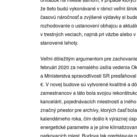
že tieto budú vykonávané v rámci veľmi šir
časovú náročnosť a zvýšené výdavky si bud
rozhodovanie o ustanovení obhajcu a aktuá
v trestných veciach, najmä pri väzbe alebo 
stanovené lehoty.
Veľmi dôležitým argumentom pre zachovanie 
februári 2020 za nemalého úsilia vedenia O
a Ministerstva spravodlivosti SR presťahova
€. V novej budove sú vytvorené kvalitné a d
zamestnancov a táto bola svojou rekonštru
kancelárii, pojednávacích miestností a inéh
značný priestor pre archívy, ktorých časť bo
kalendárneho roka, čím došlo k výraznej úsp
energetické parametre a je plne klimatizov
parkovacích miest. Budova tak predstavuje n