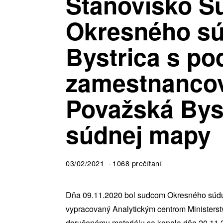
Stanovisko S
Okresného s
Bystrica s p
zamestnanco
Považská Byst
súdnej mapy
03/02/2021
1068 prečítaní
Dňa 09.11.2020 bol sudcom Okresného súdu 
vypracovaný Analytickým centrom Ministers
doručenému materiálu sa konala dňa 20.11.2