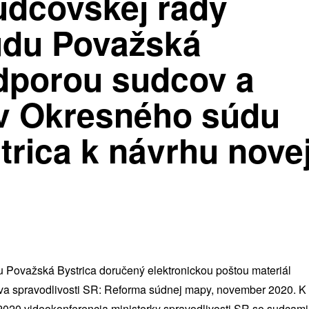
udcovskej rady
údu Považská
odporou sudcov a
v Okresného súdu
rica k návrhu nove
Považská Bystrica doručený elektronickou poštou materiál
tva spravodlivosti SR: Reforma súdnej mapy, november 2020. K
020 videokonferencia ministerky spravodlivosti SR so sudcami