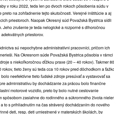
, aby v roku 2022, teda len po dvoch rokoch pôsobenia súdu v
preto na zohľadnenie tejto skutočnosti. Verejné inštitúcie a aj
cich priestoroch. Naopak Okresný súd Považská Bystrica sídli
h. Jeho zrušenie je teda nelogické a rozporné s dlhoročnou
 adekvátnych priestorov.
va sú nepochybne administratívni pracovníci, pričom ich
erieši. Na Okresnom súde Považská Bystrica pôsobia v rámci
droje s niekoľkoročnou dĺžkou praxe (20 – 40 rokov). Takmer 8
0 rokov, tieto ženy sú teda cca 10 rokov pred dôchodkom a ťažk
 bolo neefektívne tieto ľudské zdroje presúvať a vystavovať sa
 pre administratívu by dochádzanie za prácou bolo finančne
astní motorové vozidlo, preto by bolo nutné cestovanie
 spôsobom zasiahne do rodinného a súkromného života niele
v a to s prihliadnutím na čas strávený dochádzaním do nového
inné deti, resp. deti umiestnené v materských školách, by