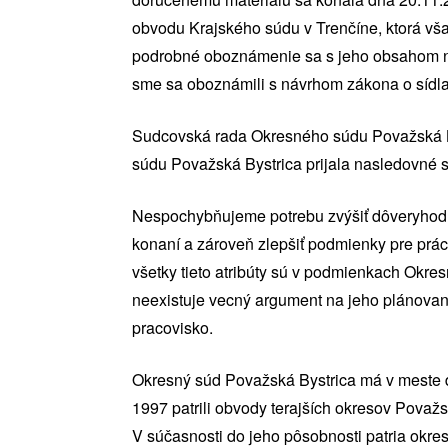
obvodu Krajského súdu v Trenčíne, ktorá vša
podrobné oboznámenie sa s jeho obsahom ne
sme sa oboznámili s návrhom zákona o sídl
Sudcovská rada Okresného súdu Považská By
súdu Považská Bystrica prijala nasledovné 
Nespochybňujeme potrebu zvýšiť dôveryhodnos
konaní a zároveň zlepšiť podmienky pre prá
všetky tieto atribúty sú v podmienkach Okre
neexistuje vecný argument na jeho plánovan
pracovisko.
Okresný súd Považská Bystrica má v meste dl
1997 patrili obvody terajších okresov Považ
V súčasnosti do jeho pôsobnosti patria okr