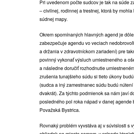
Pri uvedenom počte sudcov je tak na súde 
– civilnej, rodinnej a trestnej, ktorá by moh
súdnej mapy.
Okrem spomínaných hlavných agend je dôleži
zabezpečuje agendu vo veciach nedobrovoľnýc
a držania v zdravotníckom zariadení) pre ta
povinný vykonať výsluch umiestneného a oš
a následne doručiť rozhodnutie umiestneném
zrušenia tunajšieho súdu si tieto úkony bu
(sudca a iný zamestnanec súdu budú nútení v
dvakrát). Za týchto podmienok sa nám javí d
posledného pol roka nápad v danej agende bo
Považská Bystrica.
Rovnaký problém vyvstáva aj v súvislosti s 
ohliadok na mieste samom, v prípade ktorých