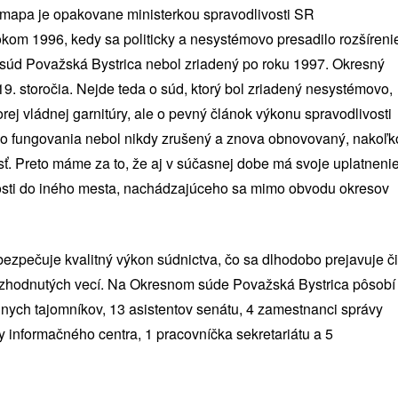
 mapa je opakovane ministerkou spravodlivosti SR
okom 1996, kedy sa politicky a nesystémovo presadilo rozšíreni
 súd Považská Bystrica nebol zriadený po roku 1997. Okresný
9. storočia. Nejde teda o súd, ktorý bol zriadený nesystémovo,
rej vládnej garnitúry, ale o pevný článok výkonu spravodlivosti
ho fungovania nebol nikdy zrušený a znova obnovovaný, nakoľk
ť. Preto máme za to, že aj v súčasnej dobe má svoje uplatneni
vosti do iného mesta, nachádzajúceho sa mimo obvodu okresov
zpečuje kvalitný výkon súdnictva, čo sa dlhodobo prejavuje či
 rozhodnutých vecí. Na Okresnom súde Považská Bystrica pôsobí
nych tajomníkov, 13 asistentov senátu, 4 zamestnanci správy
y informačného centra, 1 pracovníčka sekretariátu a 5