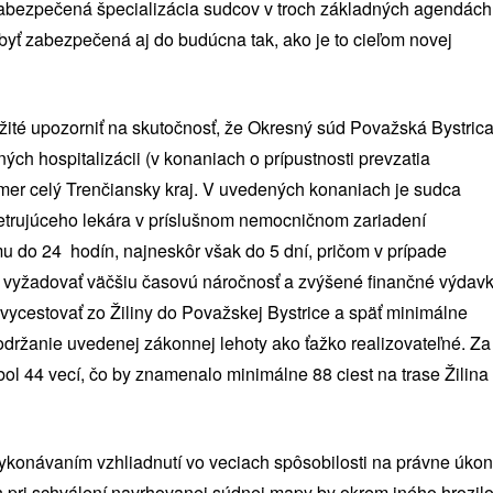
zabezpečená špecializácia sudcov v troch základných agendách
la byť zabezpečená aj do budúcna tak, ako je to cieľom novej
té upozorniť na skutočnosť, že Okresný súd Považská Bystric
h hospitalizácii (v konaniach o prípustnosti prevzatia
kmer celý Trenčiansky kraj. V uvedených konaniach je sudca
etrujúceho lekára v príslušnom nemocničnom zariadení
u do 24 hodín, najneskôr však do 5 dní, pričom v prípade
dú vyžadovať väčšiu časovú náročnosť a zvýšené finančné výdav
ycestovať zo Žiliny do Považskej Bystrice a späť minimálne
održanie uvedenej zákonnej lehoty ako ťažko realizovateľné. Za
l 44 vecí, čo by znamenalo minimálne 88 ciest na trase Žilina
vykonávaním vzhliadnutí vo veciach spôsobilosti na právne úkon
 pri schválení navrhovanej súdnej mapy by okrem iného hrozilo