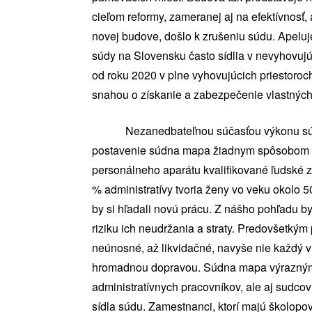
cieľom reformy, zameranej aj na efektívnosť
novej budove, došlo k zrušeniu súdu. Apeluje 
súdy na Slovensku často sídlia v nevyhovujú
od roku 2020 v plne vyhovujúcich priestoroc
snahou o získanie a zabezpečenie vlastných
Nezanedbateľnou súčasťou výkonu súdnict
postavenie súdna mapa žiadnym spôsobom n
personálneho aparátu kvalifikované ľudské z
% administratívy tvoria ženy vo veku okolo 5
by si hľadali novú prácu. Z nášho pohľadu by
riziku ich neudržania a straty. Predovšetkým
neúnosné, až likvidačné, navyše nie každý vl
hromadnou dopravou. Súdna mapa výrazným
administratívnych pracovníkov, ale aj sudco
sídla súdu. Zamestnanci, ktorí majú školopov