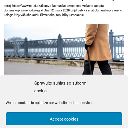
zdroj: https://www.nsud.sk/tlacove-komunike-uznesenie-velkeho-senatu-
obcianskopravneho-kolegia/ Dňa 12. mája 2026 prijal veľký senát občianskoprávneho
kolégia Najvyššieho súdu Slovenskej republiky uznesenie
Spravujte súhlas so súbormi
cookie
We use cookies to optimize our website and our service.
Návrh zákona o justičných čakateľoch
(Návrh) Zákon z … 2026 o justičných čakateľoch a o zmene a doplnení niektorých
Accept cookies
zákonov Národná rada Slovenskej republiky sa