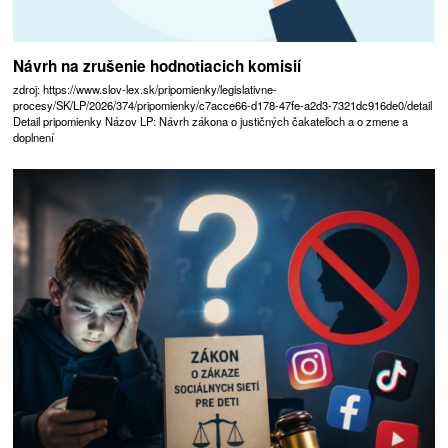
Návrh na zrušenie hodnotiacich komisií
zdroj: https://www.slov-lex.sk/pripomienky/legislativne-
procesy/SK/LP/2026/374/pripomienky/c7acce66-d178-47fe-a2d3-7321dc916de0/detail
Detail pripomienky Názov LP: Návrh zákona o justičných čakateľoch a o zmene a
doplnení