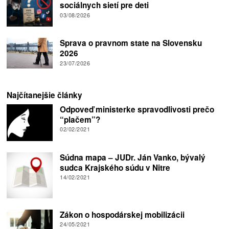
sociálnych sietí pre deti
03/08/2026
Sprava o pravnom state na Slovensku
2026
23/07/2026
Najčítanejšie články
Odpoveď ministerke spravodlivosti prečo
“plačem”?
02/02/2021
Súdna mapa – JUDr. Ján Vanko, bývalý
sudca Krajského súdu v Nitre
14/02/2021
Zákon o hospodárskej mobilizácii
24/05/2021