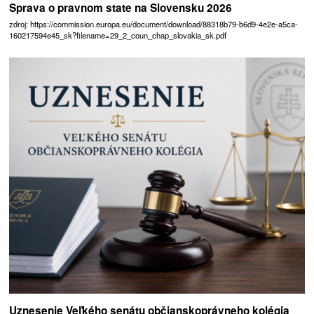
Sprava o pravnom state na Slovensku 2026
zdroj: https://commission.europa.eu/document/download/88318b79-b6d9-4e2e-a5ca-
160217594e45_sk?filename=29_2_coun_chap_slovakia_sk.pdf
Uznesenie Veľkého senátu občianskoprávneho kolégia