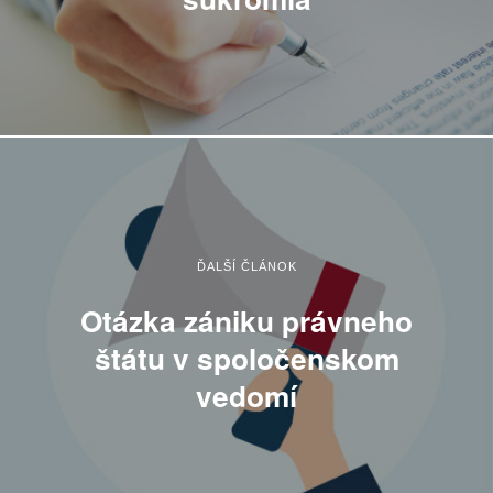
ĎALŠÍ ČLÁNOK
Otázka zániku právneho
štátu v spoločenskom
vedomí