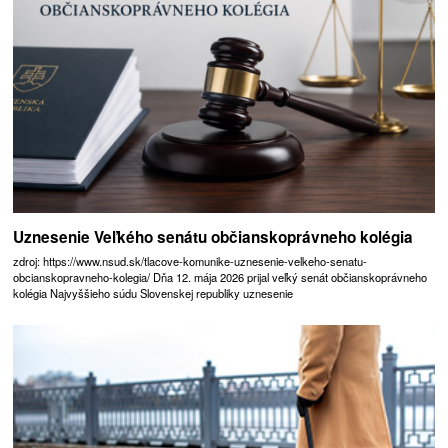
Uznesenie Veľkého senátu občianskoprávneho kolégia
zdroj: https://www.nsud.sk/tlacove-komunike-uznesenie-velkeho-senatu-
obcianskopravneho-kolegia/ Dňa 12. mája 2026 prijal veľký senát občianskoprávneho
kolégia Najvyššieho súdu Slovenskej republiky uznesenie