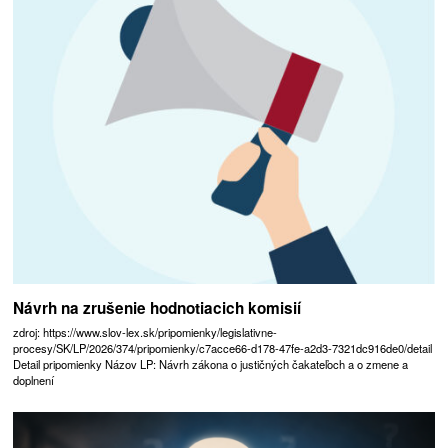
Návrh na zrušenie hodnotiacich komisií
zdroj: https://www.slov-lex.sk/pripomienky/legislativne-
procesy/SK/LP/2026/374/pripomienky/c7acce66-d178-47fe-a2d3-7321dc916de0/detail
Detail pripomienky Názov LP: Návrh zákona o justičných čakateľoch a o zmene a
doplnení