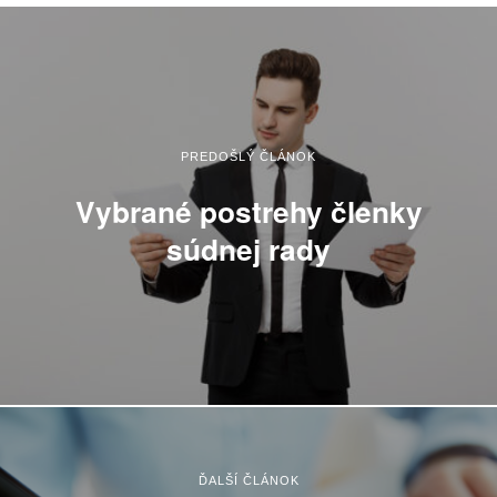
PREDOŠLÝ ČLÁNOK
Vybrané postrehy členky
súdnej rady
ĎALŠÍ ČLÁNOK