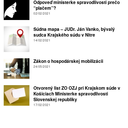
Odpoveď ministerke spravodlivosti prečo
“plačem”?
02/02/2021
Súdna mapa – JUDr. Ján Vanko, bývalý
sudca Krajského súdu v Nitre
14/02/2021
Zákon o hospodárskej mobilizácii
24/05/2021
Otvorený list ZO OZJ pri Krajskom súde v
Košiciach Ministerke spravodlivosti
Slovenskej republiky
17/02/2021