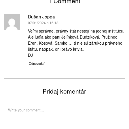
1 Comment
Dušan Joppa
píše:
07/01/2024 o 16:18
Veľmi správne, právny štát nestojí na jednej inštitúcii.
Ale ľuďia ako pani Jelínková Dudzíková, Pružinec
Eren, Kosová, Šamko,… tí nie sú zárukou právneho
štátu, naopak, oni právo krivia.
DJ
Odpovedať
Pridaj komentár