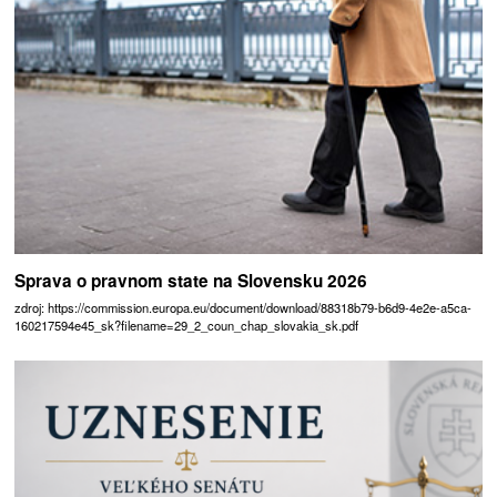
Sprava o pravnom state na Slovensku 2026
zdroj: https://commission.europa.eu/document/download/88318b79-b6d9-4e2e-a5ca-
160217594e45_sk?filename=29_2_coun_chap_slovakia_sk.pdf