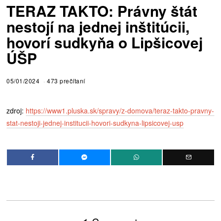
TERAZ TAKTO: Právny štát
nestojí na jednej inštitúcii,
hovorí sudkyňa o Lipšicovej
ÚŠP
05/01/2024
473 prečítaní
zdroj:
https://www1.pluska.sk/spravy/z-domova/teraz-takto-pravny-
stat-nestoji-jednej-institucii-hovori-sudkyna-lipsicovej-usp