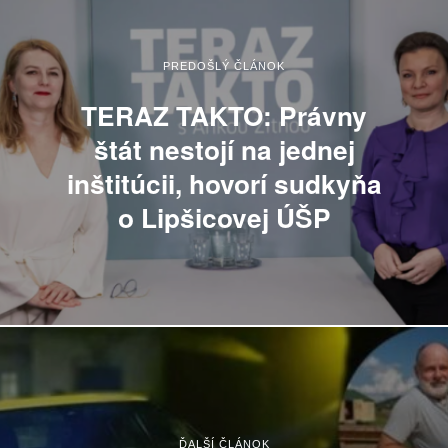
PREDOŠLÝ ČLÁNOK
TERAZ TAKTO: Právny
štát nestojí na jednej
inštitúcii, hovorí sudkyňa
o Lipšicovej ÚŠP
ĎALŠÍ ČLÁNOK