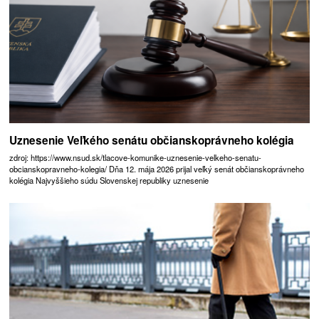
Uznesenie Veľkého senátu občianskoprávneho kolégia
zdroj: https://www.nsud.sk/tlacove-komunike-uznesenie-velkeho-senatu-
obcianskopravneho-kolegia/ Dňa 12. mája 2026 prijal veľký senát občianskoprávneho
kolégia Najvyššieho súdu Slovenskej republiky uznesenie