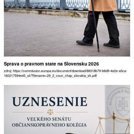
Sprava o pravnom state na Slovensku 2026
zdroj: https://commission.europa.eu/document/download/88318b79-b6d9-4e2e-a5ca-
160217594e45_sk?filename=29_2_coun_chap_slovakia_sk.pdf