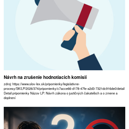
Návrh na zrušenie hodnotiacich komisií
zdroj: https://www.slov-lex.sk/pripomienky/legislativne-
procesy/SK/LP/2026/374/pripomienky/c7acce66-d178-47fe-a2d3-7321dc916de0/detail
Detail pripomienky Názov LP: Návrh zákona o justičných čakateľoch a o zmene a
doplnení