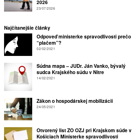
2026
23/07/2026
Najčítanejšie články
Odpoveď ministerke spravodlivosti prečo
“plačem”?
02/02/2021
Súdna mapa – JUDr. Ján Vanko, bývalý
sudca Krajského súdu v Nitre
14/02/2021
Zákon o hospodárskej mobilizácii
24/05/2021
Otvorený list ZO OZJ pri Krajskom súde v
Košiciach Ministerke spravodlivosti