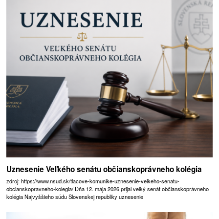
Uznesenie Veľkého senátu občianskoprávneho kolégia
zdroj: https://www.nsud.sk/tlacove-komunike-uznesenie-velkeho-senatu-
obcianskopravneho-kolegia/ Dňa 12. mája 2026 prijal veľký senát občianskoprávneho
kolégia Najvyššieho súdu Slovenskej republiky uznesenie