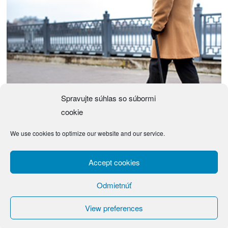
Spravujte súhlas so súbormi
cookie
We use cookies to optimize our website and our service.
Návrh zákona o justičných čakateľoch
(Návrh) Zákon z … 2026 o justičných čakateľoch a o zmene a doplnení niektorých
Accept cookies
zákonov Národná rada Slovenskej republiky sa
Odmietnúť
View preferences
KONTAKT
COOKIE POLICY (EU)