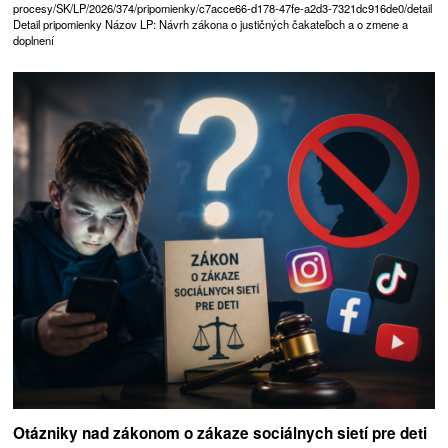
procesy/SK/LP/2026/374/pripomienky/c7acce66-d178-47fe-a2d3-7321dc916de0/detail
Detail pripomienky Názov LP: Návrh zákona o justičných čakateľoch a o zmene a
doplnení
Otázniky nad zákonom o zákaze sociálnych sietí pre deti