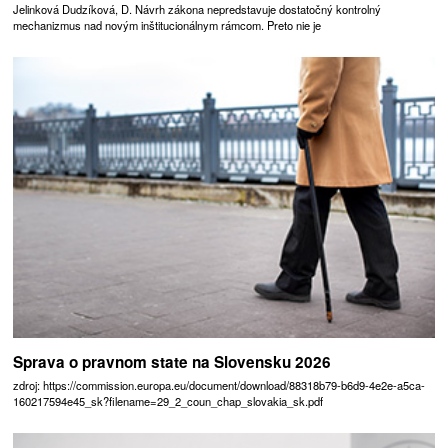
Jelinková Dudzíková, D. Návrh zákona nepredstavuje dostatočný kontrolný
mechanizmus nad novým inštitucionálnym rámcom. Preto nie je
Sprava o pravnom state na Slovensku 2026
zdroj: https://commission.europa.eu/document/download/88318b79-b6d9-4e2e-a5ca-
160217594e45_sk?filename=29_2_coun_chap_slovakia_sk.pdf