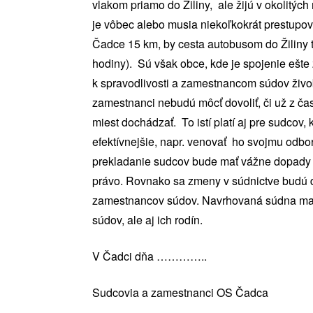
vlakom priamo do Žiliny, ale žijú v okolitý
je vôbec alebo musia niekoľkokrát prestupov
Čadce 15 km, by cesta autobusom do Žiliny tr
hodiny). Sú však obce, kde je spojenie ešte
k spravodlivosti a zamestnancom súdov živoby
zamestnanci nebudú môcť dovoliť, či už z č
miest dochádzať. To istí platí aj pre sudcov,
efektívnejšie, napr. venovať ho svojmu odb
prekladanie sudcov bude mať vážne dopady n
právo. Rovnako sa zmeny v súdnictve budú d
zamestnancov súdov. Navrhovaná súdna mapa
súdov, ale aj ich rodín.
V Čadci dňa …………..
Sudcovia a zamestnanci OS Čadca