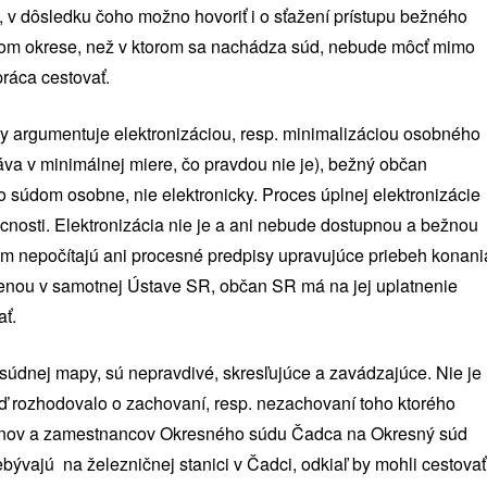
, v dôsledku čoho možno hovoriť i o sťažení prístupu bežného
 inom okrese, než v ktorom sa nachádza súd, nebude môcť mimo
ráca cestovať.
 argumentuje elektronizáciou, resp. minimalizáciou osobného
áva v minimálnej miere, čo pravdou nie je), bežný občan
 súdom osobne, nie elektronicky. Proces úplnej elektronizácie
cnosti. Elektronizácia nie je a ani nebude dostupnou a bežnou
ým nepočítajú ani procesné predpisy upravujúce priebeh konani
tvenou v samotnej Ústave SR, občan SR má na jej uplatnenie
ať.
súdnej mapy, sú nepravdivé, skresľujúce a zavádzajúce. Nie je
ď rozhodovalo o zachovaní, resp. nezachovaní toho ktorého
čanov a zamestnancov Okresného súdu Čadca na Okresný súd
 nebývajú na železničnej stanici v Čadci, odkiaľ by mohli cestovať