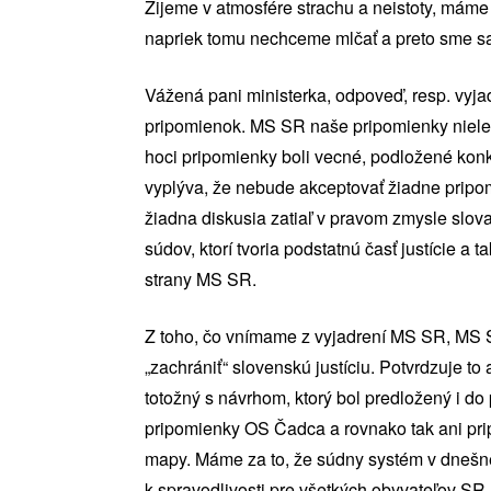
Žijeme v atmosfére strachu a neistoty, máme 
napriek tomu nechceme mlčať a preto sme sa
Vážená pani ministerka, odpoveď, resp. vyj
pripomienok. MS SR naše pripomienky nielen 
hoci pripomienky boli vecné, podložené kon
vyplýva, že nebude akceptovať žiadne pripomi
žiadna diskusia zatiaľ v pravom zmysle slov
súdov, ktorí tvoria podstatnú časť justície a 
strany MS SR.
Z toho, čo vnímame z vyjadrení MS SR, MS S
„zachrániť“ slovenskú justíciu. Potvrdzuje to
totožný s návrhom, ktorý bol predložený i
pripomienky OS Čadca a rovnako tak ani pri
mapy. Máme za to, že súdny systém v dnešnej
k spravodlivosti pre všetkých obyvateľov SR.