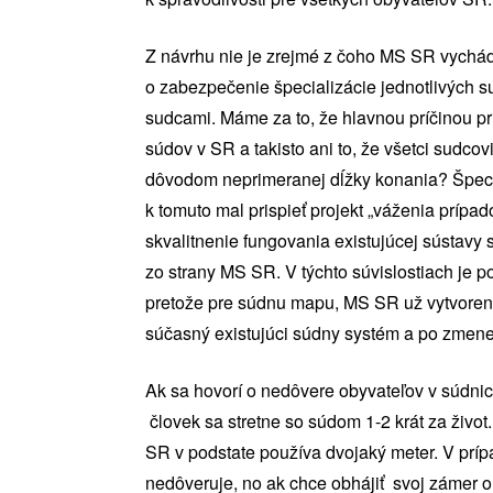
Z návrhu nie je zrejmé z čoho MS SR vychá
o zabezpečenie špecializácie jednotlivých s
sudcami. Máme za to, že hlavnou príčinou pr
súdov v SR a takisto ani to, že všetci sudc
dôvodom neprimeranej dĺžky konania? Špecifi
k tomuto mal prispieť projekt „váženia prípad
skvalitnenie fungovania existujúcej sústavy s
zo strany MS SR. V týchto súvislostiach je 
pretože pre súdnu mapu, MS SR už vytvorenú
súčasný existujúci súdny systém a po zmene
Ak sa hovorí o nedôvere obyvateľov v súdnic
človek sa stretne so súdom 1-2 krát za živo
SR v podstate používa dvojaký meter. V príp
nedôveruje, no ak chce obhájiť svoj zámer o