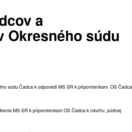
udcov a
v Okresného súdu
ného súdu Čadca k odpovedi MS SR k pripomienkam OS Čadca
drenie MS SR k pripomienkam OS Čadca k návrhu „súdnej