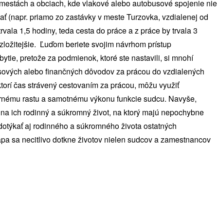
ch mestách a obciach, kde vlakové alebo autobusové spojenie nie
ať (napr. priamo zo zastávky v meste Turzovka, vzdialenej od
vala 1,5 hodiny, teda cesta do práce a z práce by trvala 3
 zložitejšie. Ľuďom beriete svojim návrhom prístup
tie, pretože za podmienok, ktoré ste nastavili, si mnohí
asových alebo finančných dôvodov za prácou do vzdialených
 ktorí čas strávený cestovaním za prácou, môžu využiť
ornému rastu a samotnému výkonu funkcie sudcu. Navyše,
a ich rodinný a súkromný život, na ktorý majú nepochybne
otýkať aj rodinného a súkromného života ostatných
 sa necitlivo dotkne životov nielen sudcov a zamestnancov