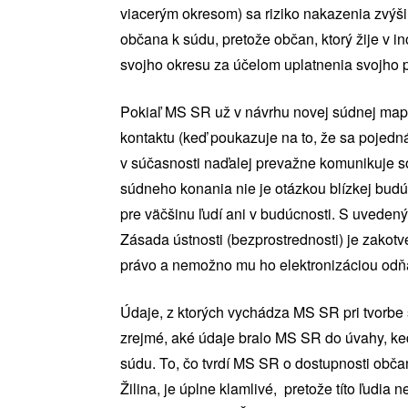
viacerým okresom) sa riziko nakazenia zvýši
občana k súdu, pretože občan, ktorý žije v
svojho okresu za účelom uplatnenia svojho p
Pokiaľ MS SR už v návrhu novej súdnej mapy
kontaktu (keď poukazuje na to, že sa pojedn
v súčasnosti naďalej prevažne komunikuje so
súdneho konania nie je otázkou blízkej budú
pre väčšinu ľudí ani v budúcnosti. S uveden
Zásada ústnosti (bezprostrednosti) je zako
právo a nemožno mu ho elektronizáciou odň
Údaje, z ktorých vychádza MS SR pri tvorbe 
zrejmé, aké údaje bralo MS SR do úvahy, ke
súdu. To, čo tvrdí MS SR o dostupnosti ob
Žilina, je úplne klamlivé, pretože títo ľudia