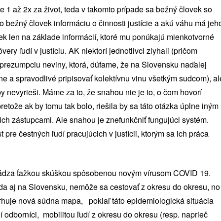
 1 až 2x za život, teda v takomto prípade sa bežný človek so
 bežný človek informáciu o činnosti justície a akú váhu má jeh
ek len na základe informácií, ktoré mu ponúkajú mienkotvorné
ry ľudí v justíciu. AK niektorí jednotlivci zlyhali (pričom
ezumpciu neviny, ktorá, dúfame, že na Slovensku naďalej
vne a spravodlivé pripisovať kolektívnu vinu všetkým sudcom), al
 nevyrieši. Máme za to, že snahou nie je to, o čom hovorí
tože ak by tomu tak bolo, riešila by sa táto otázka úplne iným
ch zástupcami. Ale snahou je znefunkčniť fungujúci systém.
e čestných ľudí pracujúcich v justícii, ktorým sa ich práca
chádza ťažkou skúškou spôsobenou novým vírusom COVID 19.
da aj na Slovensku, nemôže sa cestovať z okresu do okresu, no
rhuje nová súdna mapa, pokiaľ táto epidemiologická situácia
 odborníci, mobilitou ľudí z okresu do okresu (resp. naprieč