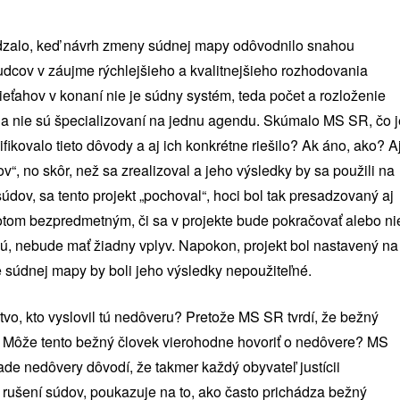
dzalo, keď návrh zmeny súdnej mapy odôvodnilo snahou
udcov v záujme rýchlejšieho a kvalitnejšieho rozhodovania
ieťahov v konaní nie je súdny systém, teda počet a rozloženie
ovia nie sú špecializovaní na jednu agendu. Skúmalo MS SR, čo j
kovalo tieto dôvody a aj ich konkrétne riešilo? Ak áno, ako? A
ov“, no skôr, než sa zrealizoval a jeho výsledky by sa použili na
údov, sa tento projekt „pochoval“, hoci bol tak presadzovaný aj
potom bezpredmetným, či sa v projekte bude pokračovať alebo ni
, nebude mať žiadny vplyv. Napokon, projekt bol nastavený na
 súdnej mapy by boli jeho výsledky nepoužiteľné.
tvo, kto vyslovil tú nedôveru? Pretože MS SR tvrdí, že bežný
t. Môže tento bežný človek vierohodne hovoriť o nedôvere? MS
ade nedôvery dôvodí, že takmer každý obyvateľ justícii
 rušení súdov, poukazuje na to, ako často prichádza bežný