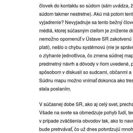
človek do kontaktu so súdom (sám uvádza, že
súdom takmer nestretne). Akú má potom tento
vyjadrenie? Nevyjadruje sa tento bežný člov
médiá, ktorej súčasným cieľom je zníženie dôve
nemožno opomenúť v Ústave SR zakotvenú pr
platí), nešlo o chybu systémovú (nie je sprá
o zlyhanie jednotlivca, čo zmena súdnej mapy
predmetný návrh a dôvody v ňom uvedené, pre
spôsobom v diskusii so sudcami, občanmi a i
Súdnu mapu možno vnímať dokonca ako trest pr
stala poslaním.
V súčasnej dobe SR, ako aj celý svet, pre
Všade na svete sa obmedzuje pohyb ľudí, te
v prípade zväčšenia obvodov tak, ako to nav
bude pretrvávať, čo už dnes potvrdzujú mnohí