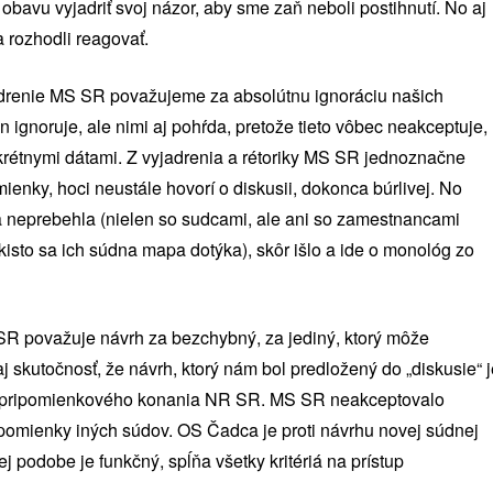
obavu vyjadriť svoj názor, aby sme zaň neboli postihnutí. No aj
 rozhodli reagovať.
adrenie MS SR považujeme za absolútnu ignoráciu našich
ignoruje, ale nimi aj pohŕda, pretože tieto vôbec neakceptuje,
krétnymi dátami. Z vyjadrenia a rétoriky MS SR jednoznačne
enky, hoci neustále hovorí o diskusii, dokonca búrlivej. No
a neprebehla (nielen so sudcami, ale ani so zamestnancami
takisto sa ich súdna mapa dotýka), skôr išlo a ide o monológ zo
R považuje návrh za bezchybný, za jediný, ktorý môže
 aj skutočnosť, že návrh, ktorý nám bol predložený do „diskusie“ 
 do pripomienkového konania NR SR. MS SR neakceptovalo
pomienky iných súdov. OS Čadca je proti návrhu novej súdnej
 podobe je funkčný, spĺňa všetky kritériá na prístup