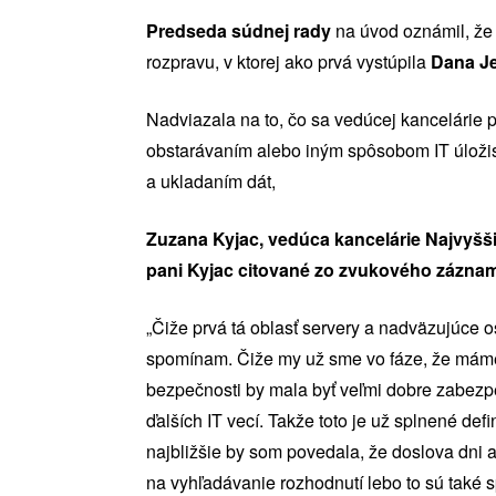
Predseda súdnej rady
na úvod oznámil, že
rozpravu, v ktorej ako prvá vystúpila
Dana Je
Nadviazala na to, čo sa vedúcej kancelárie pý
obstarávaním alebo iným spôsobom IT úložis
a ukladaním dát,
Zuzana Kyjac, vedúca kancelárie Najvyš
pani Kyjac citované zo zvukového záznam
„Čiže prvá tá oblasť servery a nadväzujúce o
spomínam. Čiže my už sme vo fáze, že máme 
bezpečnosti by mala byť veľmi dobre zabezp
ďalších IT vecí. Takže toto je už splnené def
najbližšie by som povedala, že doslova dni a
na vyhľadávanie rozhodnutí lebo to sú také sp