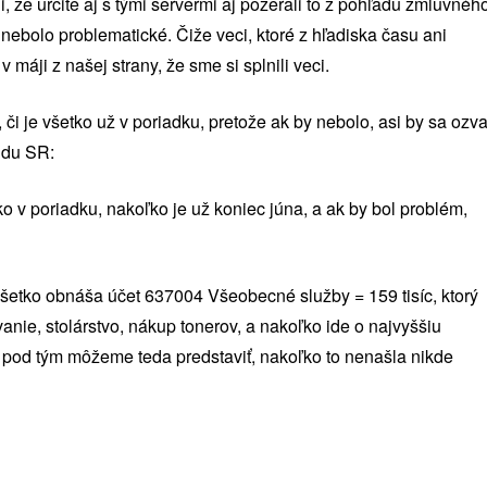
eli, že určite aj s tými servermi aj pozerali to z pohľadu zmluvnéh
 nebolo problematické. Čiže veci, ktoré z hľadiska času ani
máji z našej strany, že sme si splnili veci.
 či je všetko už v poriadku, pretože ak by nebolo, asi by sa ozva
údu SR:
ko v poriadku, nakoľko je už koniec júna, a ak by bol problém,
všetko obnáša účet 637004 Všeobecné služby = 159 tisíc, ktorý
nie, stolárstvo, nákup tonerov, a nakoľko ide o najvyššiu
si pod tým môžeme teda predstaviť, nakoľko to nenašla nikde