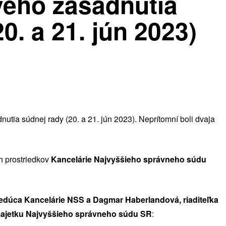
vého zasadnutia
0. a 21. jún 2023)
utia súdnej rady (20. a 21. jún 2023). Neprítomní boli dvaja
h prostriedkov
Kancelárie Najvyššieho správneho súdu
edúca Kancelárie NSS a Dagmar Haberlandová, riaditeľka
majetku Najvyššieho správneho súdu SR
: