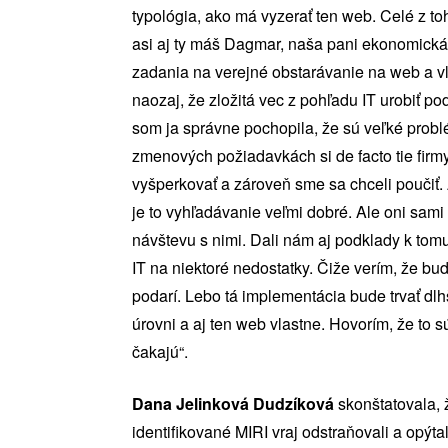
typológia, ako má vyzerať ten web. Celé z t
asi aj ty máš Dagmar, naša pani ekonomická 
zadania na verejné obstarávanie na web a vl
naozaj, že zložitá vec z pohľadu IT urobiť p
som ja správne pochopila, že sú veľké probl
zmenových požiadavkách si de facto tie firmy
vyšperkovať a zároveň sme sa chceli poučiť
je to vyhľadávanie veľmi dobré. Ale oni sam
návštevu s nimi. Dali nám aj podklady k tom
IT na niektoré nedostatky. Čiže verím, že b
podarí. Lebo tá implementácia bude trvať dlhš
úrovni a aj ten web vlastne. Hovorím, že to sú
čakajú“.
Dana Jelinková Dudzíková
skonštatovala, 
identifikované MIRI vraj odstraňovali a opýt