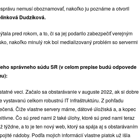
 správu nemusí oboznamovať, nakoľko ju poznáme a otvoril
linková Dudzíková.
tala pred rokom, a to, či sa jej podarilo zabezpečiť verejným
ko, nakoľko minulý rok bol medializovaný problém so servermi
šieho správneho súdu SR (v celom prepise budú odpovede
u):
statné veci. Začalo sa obstarávanie v auguste 2022, ak si dobre
vystavanú celkom robustnú IT infraštruktúru. Z pohľadu
ečená. Čiže vlastne servery máme, dátové úložiská a, a kopec
initívne. Čo sú pred nami 2 také úlohy, ktoré sú pred nami teraz
ž týždne, a to je ten nový web, ktorý sa spája aj s obstarávaním
ojité nádoby. Podľa mojich informácií vlastne piatok už išla