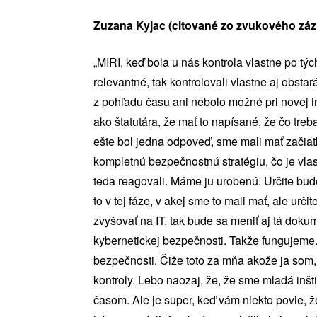
Zuzana Kyjac (citované zo zvukového zá
„MIRI, keď bola u nás kontrola vlastne po týc
relevantné, tak kontrolovali vlastne aj obstar
z pohľadu času ani nebolo možné pri novej in
ako štatutára, že mať to napísané, že čo tre
ešte bol jedna odpoveď, sme mali mať začia
kompletnú bezpečnostnú stratégiu, čo je vla
teda reagovali. Máme ju urobenú. Určite bud
to v tej fáze, v akej sme to mali mať, ale ur
zvyšovať na IT, tak bude sa meniť aj tá dok
kybernetickej bezpečnosti. Takže fungujeme.
bezpečnosti. Čiže toto za mňa akože ja som, 
kontroly. Lebo naozaj, že, že sme mladá inšt
časom. Ale je super, keď vám niekto povie, ž