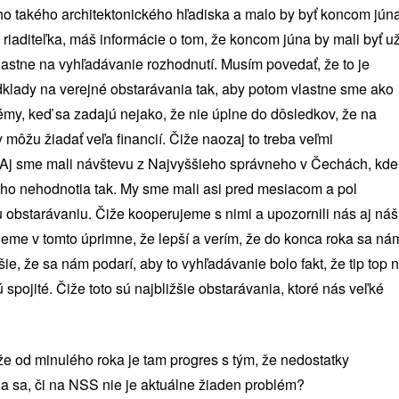
oho takého architektonického hľadiska a malo by byť koncom júna
riaditeľka, máš informácie o tom, že koncom júna by mali byť u
astne na vyhľadávanie rozhodnutí. Musím povedať, že to je
odklady na verejné obstarávania tak, aby potom vlastne sme ako
émy, keď sa zadajú nejako, že nie úplne do dôsledkov, že na
 môžu žiadať veľa financií. Čiže naozaj to treba veľmi
. Aj sme mali návštevu z Najvyššieho správneho v Čechách, kde
i ho nehodnotia tak. My sme mali asi pred mesiacom a pol
u obstarávaniu. Čiže kooperujeme s nimi a upozornili nás aj náš
udeme v tomto úprimne, že lepší a verím, že do konca roka sa ná
ie, že sa nám podarí, aby to vyhľadávanie bolo fakt, že tip top 
 spojité. Čiže toto sú najbližšie obstarávania, ktoré nás veľké
že od minulého roka je tam progres s tým, že nedostatky
ala sa, či na NSS nie je aktuálne žiaden problém?