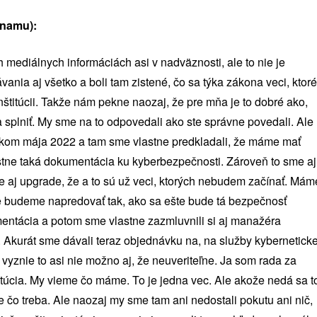
znamu):
h mediálnych informáciách asi v nadväznosti, ale to nie je
ávania aj všetko a boli tam zistené, čo sa týka zákona veci, ktoré
štitúcii. Takže nám pekne naozaj, že pre mňa je to dobré ako,
ba splniť. My sme na to odpovedali ako ste správne povedali. Ale
tkom mája 2022 a tam sme vlastne predkladali, že máme mať
stne taká dokumentácia ku kyberbezpečnosti. Zároveň to sme aj
e aj upgrade, že a to sú už veci, ktorých nebudem začínať. Mám
čite budeme napredovať tak, ako sa ešte bude tá bezpečnosť
umentácia a potom sme vlastne zazmluvnili si aj manažéra
 Akurát sme dávali teraz objednávku na, na služby kyberneticke
vyznie to asi nie možno aj, že neuveriteľne. Ja som rada za
itúcia. My vieme čo máme. To je jedna vec. Ale akože nedá sa t
e čo treba. Ale naozaj my sme tam ani nedostali pokutu ani nič,