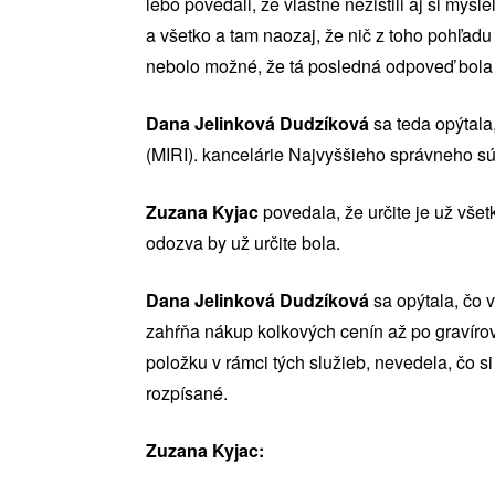
lebo povedali, že vlastne nezistili aj si mysl
a všetko a tam naozaj, že nič z toho pohľadu
nebolo možné, že tá posledná odpoveď bola v 
Dana Jelinková Dudzíková
sa teda opýtala,
(MIRI). kancelárie Najvyššieho správneho s
Zuzana Kyjac
povedala, že určite je už všet
odozva by už určite bola.
Dana Jelinková Dudzíková
sa opýtala, čo 
zahŕňa nákup kolkových cenín až po gravírova
položku v rámci tých služieb, nevedela, čo 
rozpísané.
Zuzana Kyjac: