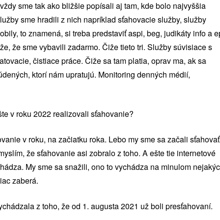
 vždy sme tak ako bližšie popísali aj tam, kde bolo najvyššia
lužby sme hradili z nich napríklad sťahovacie služby, služby
ily, to znamená, si treba predstaviť aspi, beg, judikáty info a e
že sme vybavili zadarmo. Čiže tieto tri. Služby súvisiace s
tovacie, čistiace práce. Čiže sa tam platia, oprav ma, ak sa
dených, ktorí nám upratujú. Monitoring denných médií,
šte v roku 2022 realizovali sťahovanie?
ahovanie v roku, na začiatku roka. Lebo my sme sa začali sťahovať
yslím, že sťahovanie asi zobralo z toho. A ešte tie internetové
ychádza. My sme sa snažili, ono to vychádza na minulom nejaký
viac zaberá.
ychádzala z toho, že od 1. augusta 2021 už boli presťahovaní.