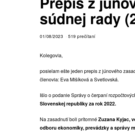
Prepis z júno
súdnej rady (2
01/08/2023
519 prečítaní
Kolegovia,
posielam ešte jeden prepis z júnového zasadn
členovia: Eva Mišíková a Svetlovská.
Išlo o podanie Správy o čerpaní rozpočtovýc
Slovenskej republiky za rok 2022.
Na zasadnutí boli prítomné
Zuzana Kyjac, v
odboru ekonomiky, prevádzky a správy 