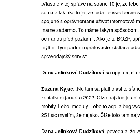
„Vlastne v tej správe na strane 10 je, že lebo
suma a tak ako tu je, že teda tie všeobecné s
spojené s oprávneniami užívať internetové mob
máme zadarmo. To máme takým spôsobom, že, 
ochranou pred požiarmi. Ako je tu BOZP, upra
mýlim. Tým pádom upratovacie, čistiace odsú
spravodajský servis“.
Dana Jelinková Dudzíková
sa opýtala, či e
Zuzana Kyjac
: „No tam sa platilo asi to sť
začiatkom januára 2022. Čiže najviac je asi m
mobily. Lebo, moduly. Lebo to aspi a beg v
25 tisíc myslím, že nejako. Čiže toto tam naj
Dana Jelinková Dudzíková
, povedala, že v